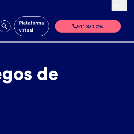
ES
Plataforma
911 821 794
virtual
egos de