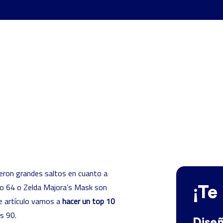
eron grandes saltos en cuanto a
io 64 o Zelda Majora’s Mask son
¡Te
te artículo vamos a
hacer un top 10
s 90.
Dise