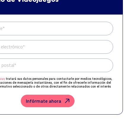
e*
 electrónico*
 postal*
Teléfono*
ius
tratará sus datos personales para contactarle por medios tecnológicos,
caciones de mensajería instantánea, con el fin de ofrecerle información del
rmativo seleccionado o de otros directamente relacionados con el interés
 y, en su caso, para tramitar la contratación correspondiente.
os su solicitud con las empresas que conforman el
Grupo Northius
, con el
ue estas puedan hacerle llegar la mejor oferta de productos y servicios de
Infórmate ahora
u petición. Quedan reconocidos los derechos de acceso, rectificación,
posición, limitación, tal y como se explica en la
Política de Privacidad
.