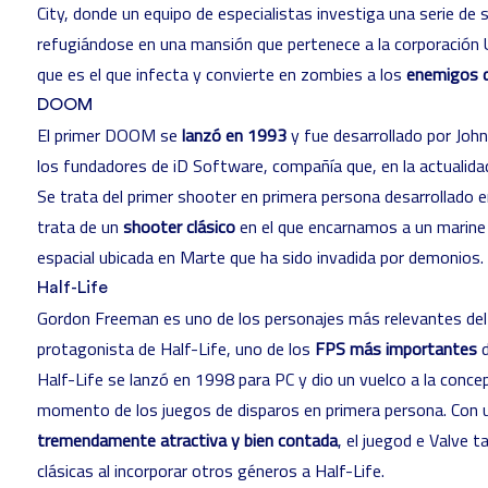
City, donde un equipo de especialistas investiga una serie de
refugiándose en una mansión que pertenece a la corporación U
que es el que infecta y convierte en zombies a los
enemigos d
DOOM
El primer DOOM se
lanzó en 1993
y fue desarrollado por
John
los fundadores de iD Software, compañía que, en la actualid
Se trata del primer shooter en primera persona desarrollado 
trata de un
shooter clásico
en el que encarnamos a un marine 
espacial ubicada en Marte que ha sido invadida por demonios.
Half-Life
Gordon Freeman es uno de los personajes más relevantes del
protagonista de
Half-Life
, uno de los
FPS más importantes
d
Half-Life se lanzó en 1998 para PC y dio un vuelco a la conce
momento de los juegos de disparos en primera persona. Con una
tremendamente atractiva y bien contada
, el juegod e Valve 
clásicas al incorporar otros géneros a Half-Life.