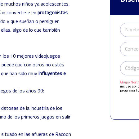
 de muchos niños ya adolescentes,
ían convertirse en
protagonistas
ndo y que sueñan o persiguen
Nombr
ellas, algo de lo que también
Correo
n los 10 mejores videojuegos
y puede que con otros no estés
Código
s que han sido muy
influyentes e
Grupo North
incluso apli
uegos de los años 90:
programa fo
manifestado
Compartirem
objeto de q
xistosas de la industria de los
acuerdo a s
supresión, o
o de los primeros juegos en salir
or situado en las afueras de Racoon