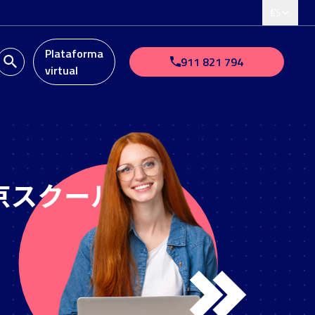
ES
Plataforma
911 821 794
virtual