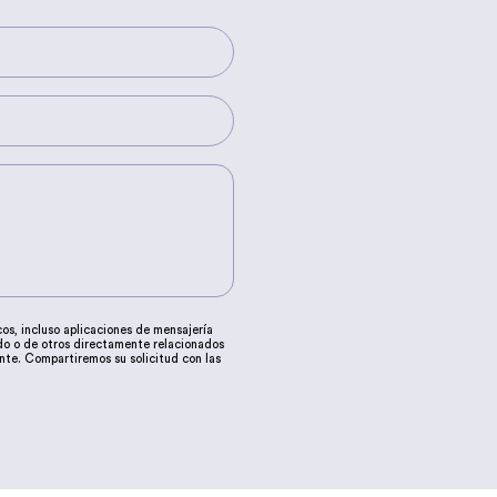
os, incluso aplicaciones de mensajería
ado o de otros directamente relacionados
ente. Compartiremos su solicitud con las
rle llegar la mejor oferta de productos y
ificación, supresión, oposición,