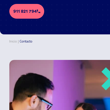
911 821 794
|
Inicio
Contacto