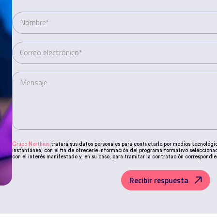
Nombre*
Correo electrónico*
Mensaje
Teléfono*
Grupo Northius
tratará sus datos personales para contactarle por medios tecnológic
instantánea, con el fin de ofrecerle información del programa formativo seleccion
con el interés manifestado y, en su caso, para tramitar la contratación correspondi
empresas que conforman el
Grupo Northius
, con el objeto de que estas puedan hace
servicios de acuerdo a su petición. Quedan reconocidos los derechos de acceso, rect
limitación, tal y como se explica en la
Política de Privacidad
.
Recibir respuesta