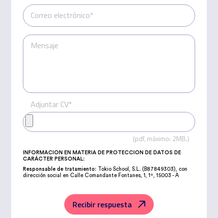
Correo electrónico*
Mensaje
Teléfono*
Adjuntar CV*
(pdf, máximo: 2MB.)
INFORMACIÓN EN MATERIA DE PROTECCIÓN DE DATOS DE
CARÁCTER PERSONAL:
Responsable de tratamiento:
Tokio School, S.L. (B87849303), con
dirección social en Calle Comandante Fontanes, 1, 1º, 15003 - A
Coruña.
Delegado de Protección de Datos:
dpd@northius.com
Recibir respuesta
Legitimación:
Los datos son tratados de acuerdo al consentimiento,
válidamente emitido al enviar de manera voluntaria la información. La
comunicación de los datos a empresas del grupo se realizará en base