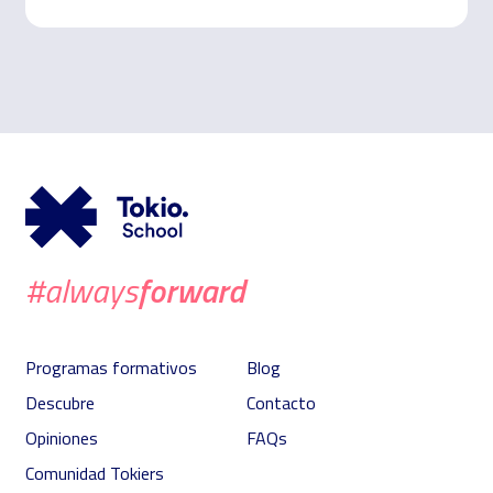
al interés legítimo del Responsable.
Finalidades o usos de los datos:
Participación en los procesos
selectivos en presentes o futuras convocatorias.
Plazo de conservación:
La información curricular podrá conservase
por un periodo de dos años para futuros procesos de selección, salvo
que el candidato manifieste su oposición. En caso de ser elegido para
el desempeño laboral, la citada información se conservará durante la
relación laboral.
Cesiones o transferencias:
Para mejorar la empleabilidad de los
candidatos, los currículos serán compartidos entre las empresas que
conforman el
Grupo Northius
, con el fin de que estas puedan
seleccionar a aquellos perfiles o candidatos que puedan ser de
interés.
Derechos en protección de datos: Podrán ejercitarse los derechos de
acceso, rectificación, limitación, portabilidad, supresión o, en su caso,
oposición, presentando un escrito en la dirección arriba señalada o
enviando un e-mail a
dpd@northius.com
forward
#always
Puede también, si así lo considera oportuno, presentar una
reclamación ante la Agencia Española de Protección de Datos
(
www.aepd.es
).
Programas formativos
Blog
Descubre
Contacto
Opiniones
FAQs
Comunidad Tokiers