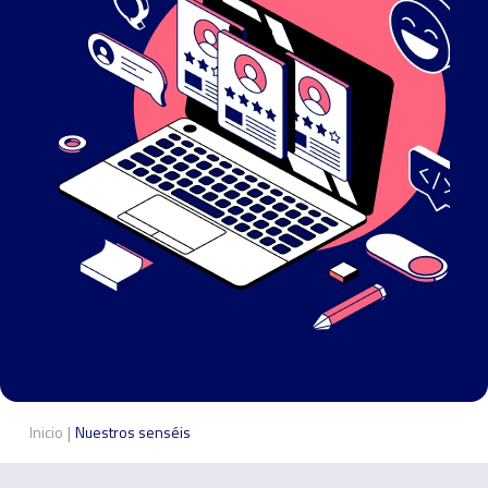
|
Inicio
Nuestros senséis