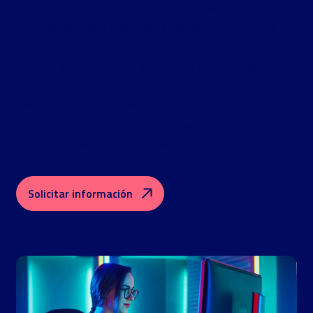
¿Te interesa aprender sobre redes neuronales? ¿Te molaría
crear aplicaciones o videojuegos usando la IA? Fórmate
online con nuestro curso en Inteligencia Artificial (IA)
, un
área que se ha convertido en el centro de la innovación.
Grandes empresas como Facebook, Amazon o Microsoft
especialidad en IA
trabajan con ella, y con esta
,
who
knows
… Podrías acabar formando parte de sus equipos. Sé
inteligente: conviértete en tokier.
Solicitar información