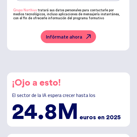
Grupo Northius
tratará sus datos personales para contactarle por
medios tecnológicos, incluso aplicaciones de mensajería instantánea,
con el fin de ofrecerle información del programa formativo
seleccionado o de otros directamente relacionados con el interés
manifestado y, en su caso, para tramitar la contratación
correspondiente. Compartiremos su solicitud con las empresas que
conforman el
Grupo Northius
, con el objeto de que estas puedan
Infórmate ahora
hacerle llegar la mejor oferta de productos y servicios de acuerdo a su
petición. Quedan reconocidos los derechos de acceso, rectificación,
supresión, oposición, limitación, tal y como se explica en la
Política de
Privacidad
.
¡Ojo a esto!
El sector de la IA espera crecer hasta los
24.8M
euros en 2025