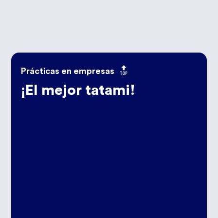
Prácticas en empresas
¡El mejor tatami!
Los profesionales de IA son altamente valorados por
su capacidad para innovar, diseñar sistemas
inteligentes y resolver problemas complejos
.
Llegó el
300
momento de demostrar, y para eso tienes hasta
horas de prácticas en empresas
. ¡Ya son más de
3.000 las opciones disponibles en nuestro
Observatorio de Empleo!
agencia de
Por cierto… ¿Sabías que Tokio School es