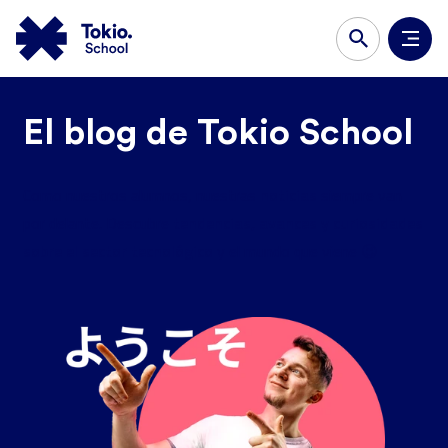
El blog de Tokio School
noticias
Como nuestros alumnos, nuestras
siempre van
tendencias, avances y curiosidades
por delante. Descubre
sobre el sector tecnológico
y el mundo que viene 😉