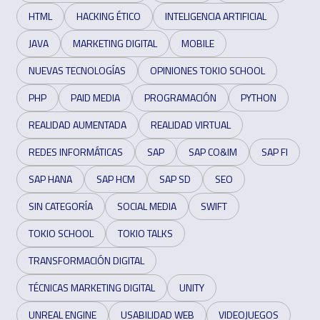
HTML
HACKING ÉTICO
INTELIGENCIA ARTIFICIAL
JAVA
MARKETING DIGITAL
MOBILE
NUEVAS TECNOLOGÍAS
OPINIONES TOKIO SCHOOL
PHP
PAID MEDIA
PROGRAMACIÓN
PYTHON
REALIDAD AUMENTADA
REALIDAD VIRTUAL
REDES INFORMÁTICAS
SAP
SAP CO&IM
SAP FI
SAP HANA
SAP HCM
SAP SD
SEO
SIN CATEGORÍA
SOCIAL MEDIA
SWIFT
TOKIO SCHOOL
TOKIO TALKS
TRANSFORMACIÓN DIGITAL
TÉCNICAS MARKETING DIGITAL
UNITY
UNREAL ENGINE
USABILIDAD WEB
VIDEOJUEGOS