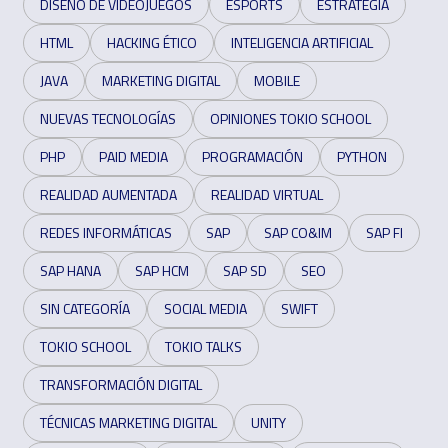
DISEÑO DE VIDEOJUEGOS
ESPORTS
ESTRATEGIA
HTML
HACKING ÉTICO
INTELIGENCIA ARTIFICIAL
JAVA
MARKETING DIGITAL
MOBILE
NUEVAS TECNOLOGÍAS
OPINIONES TOKIO SCHOOL
PHP
PAID MEDIA
PROGRAMACIÓN
PYTHON
REALIDAD AUMENTADA
REALIDAD VIRTUAL
REDES INFORMÁTICAS
SAP
SAP CO&IM
SAP FI
SAP HANA
SAP HCM
SAP SD
SEO
SIN CATEGORÍA
SOCIAL MEDIA
SWIFT
TOKIO SCHOOL
TOKIO TALKS
TRANSFORMACIÓN DIGITAL
TÉCNICAS MARKETING DIGITAL
UNITY