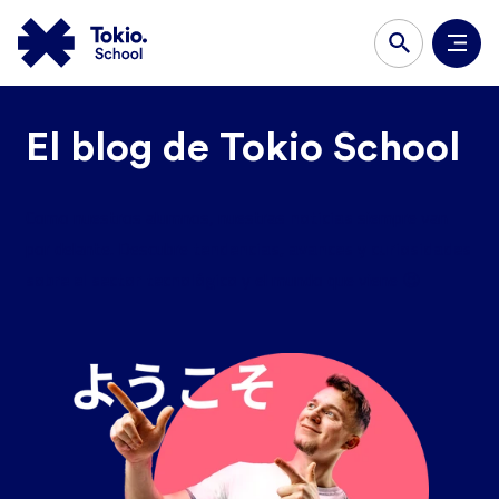
El blog de Tokio School
noticias
Como nuestros alumnos, nuestras
siempre van
tendencias, avances y curiosidades
por delante. Descubre
sobre el sector tecnológico
y el mundo que viene 😉