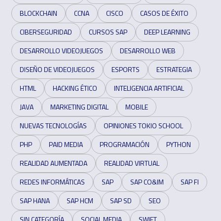
BLOCKCHAIN
CCNA
CISCO
CASOS DE ÉXITO
CIBERSEGURIDAD
CURSOS SAP
DEEP LEARNING
DESARROLLO VIDEOJUEGOS
DESARROLLO WEB
DISEÑO DE VIDEOJUEGOS
ESPORTS
ESTRATEGIA
HTML
HACKING ÉTICO
INTELIGENCIA ARTIFICIAL
JAVA
MARKETING DIGITAL
MOBILE
NUEVAS TECNOLOGÍAS
OPINIONES TOKIO SCHOOL
PHP
PAID MEDIA
PROGRAMACIÓN
PYTHON
REALIDAD AUMENTADA
REALIDAD VIRTUAL
REDES INFORMÁTICAS
SAP
SAP CO&IM
SAP FI
SAP HANA
SAP HCM
SAP SD
SEO
SIN CATEGORÍA
SOCIAL MEDIA
SWIFT