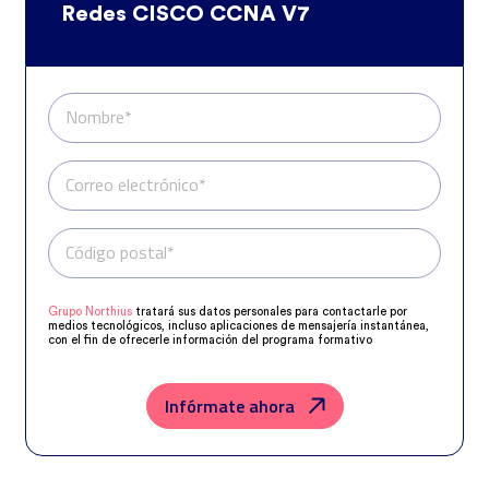
Redes CISCO CCNA V7
Nombre*
Correo electrónico*
Código postal*
Teléfono*
Grupo Northius
tratará sus datos personales para contactarle por
medios tecnológicos, incluso aplicaciones de mensajería instantánea,
con el fin de ofrecerle información del programa formativo
seleccionado o de otros directamente relacionados con el interés
manifestado y, en su caso, para tramitar la contratación
correspondiente. Compartiremos su solicitud con las empresas que
conforman el
Grupo Northius
, con el objeto de que estas puedan
Infórmate ahora
hacerle llegar la mejor oferta de productos y servicios de acuerdo a su
petición. Quedan reconocidos los derechos de acceso, rectificación,
supresión, oposición, limitación, tal y como se explica en la
Política de
Privacidad
.