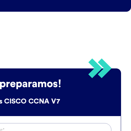
 preparamos!
s CISCO CCNA V7
e*