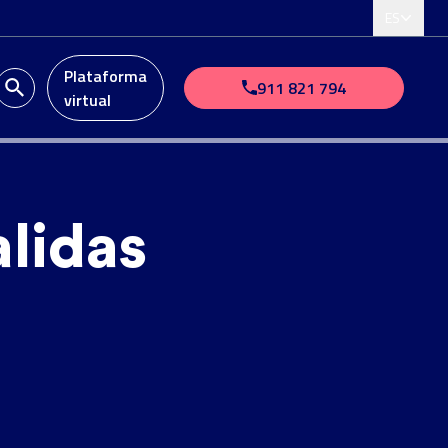
ES
Plataforma
911 821 794
virtual
alidas