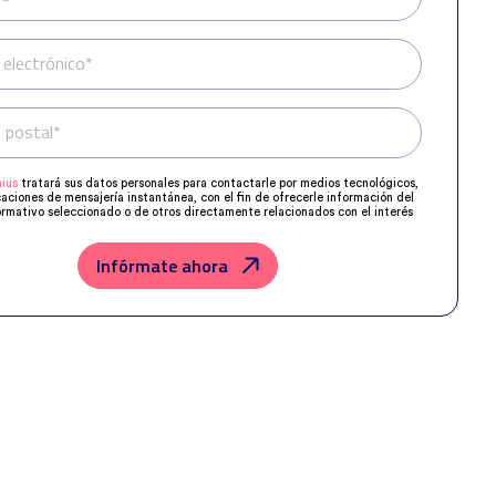
 electrónico*
 postal*
Teléfono*
ius
tratará sus datos personales para contactarle por medios tecnológicos,
caciones de mensajería instantánea, con el fin de ofrecerle información del
rmativo seleccionado o de otros directamente relacionados con el interés
 y, en su caso, para tramitar la contratación correspondiente.
os su solicitud con las empresas que conforman el
Grupo Northius
, con el
ue estas puedan hacerle llegar la mejor oferta de productos y servicios de
Infórmate ahora
u petición. Quedan reconocidos los derechos de acceso, rectificación,
posición, limitación, tal y como se explica en la
Política de Privacidad
.