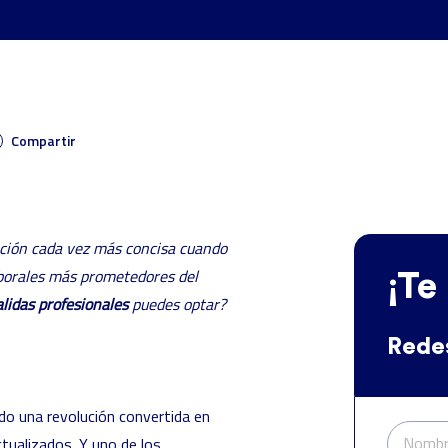
Compartir
mación cada vez más concisa cuando
borales más prometedores del
¡Te
alidas profesionales
puedes optar?
Rede
do una revolución convertida en
Nombr
tualizados. Y uno de los