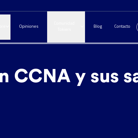
Comunidad
bre
Opiniones
Blog
Contacto
Tokiers
ón CCNA y sus s