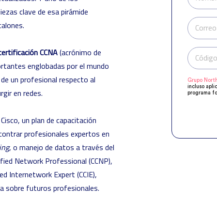
piezas clave de esa pirámide
calones.
Correo
certificación CCNA
(acrónimo de
Código
portantes englobadas por el mundo
 de un profesional respecto al
Grupo North
incluso apli
gir en redes.
programa fo
manifestado
Compartirem
objeto de q
 Cisco, un plan de capacitación
acuerdo a s
supresión, o
contrar profesionales expertos en
ing
, o manejo de datos a través del
ified Network Professional (CCNP),
ied Internetwork Expert (CCIE),
ja sobre futuros profesionales.