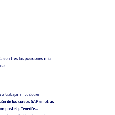
al, son tres las posiciones más
ia:
ra trabajar en cualquier
ción de los
cursos SAP
en otras
Compostela
,
Tenerife
…