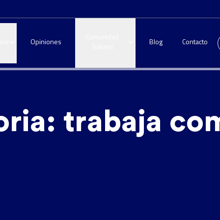
Comunidad
bre
Opiniones
Blog
Contacto
Tokiers
oria: trabaja co