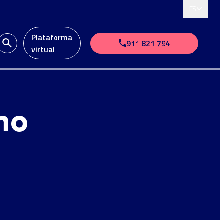
ES
Plataforma
911 821 794
virtual
mo