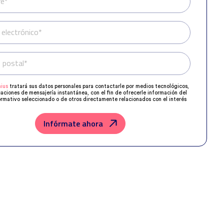
e*
 electrónico*
 postal*
Teléfono*
ius
tratará sus datos personales para contactarle por medios tecnológicos,
caciones de mensajería instantánea, con el fin de ofrecerle información del
rmativo seleccionado o de otros directamente relacionados con el interés
 y, en su caso, para tramitar la contratación correspondiente.
os su solicitud con las empresas que conforman el
Grupo Northius
, con el
ue estas puedan hacerle llegar la mejor oferta de productos y servicios de
Infórmate ahora
u petición. Quedan reconocidos los derechos de acceso, rectificación,
posición, limitación, tal y como se explica en la
Política de Privacidad
.