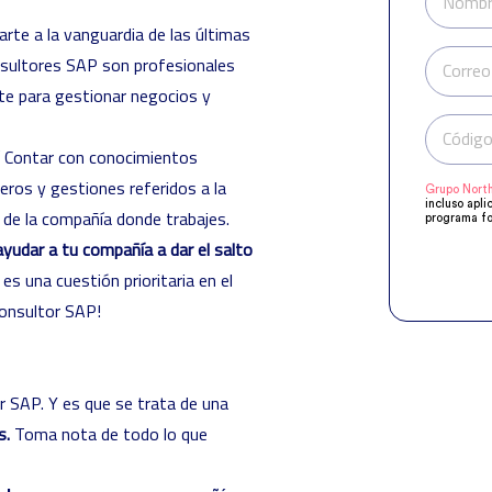
Nombr
arte a la vanguardia de las últimas
onsultores SAP son profesionales
Correo
e para gestionar negocios y
Código
Contar con conocimientos
ros y gestiones referidos a la
Grupo North
incluso apli
l de la compañía donde trabajes.
programa fo
manifestado
 ayudar a tu compañía a dar el salto
Compartirem
objeto de q
es una cuestión prioritaria en el
acuerdo a s
supresión, o
consultor SAP
!
 SAP. Y es que se trata de una
s.
Toma nota de todo lo que