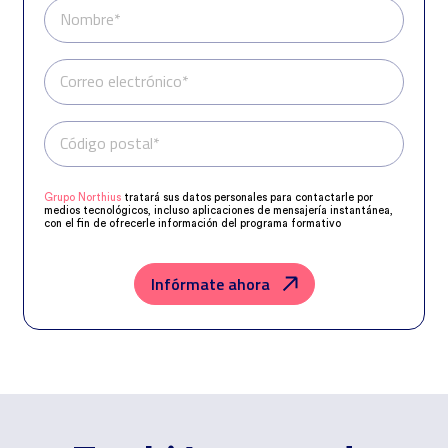
Nombre*
Correo electrónico*
Código postal*
Teléfono*
Grupo Northius
tratará sus datos personales para contactarle por
medios tecnológicos, incluso aplicaciones de mensajería instantánea,
con el fin de ofrecerle información del programa formativo
seleccionado o de otros directamente relacionados con el interés
manifestado y, en su caso, para tramitar la contratación
correspondiente. Compartiremos su solicitud con las empresas que
conforman el
Grupo Northius
, con el objeto de que estas puedan
Infórmate ahora
hacerle llegar la mejor oferta de productos y servicios de acuerdo a su
petición. Quedan reconocidos los derechos de acceso, rectificación,
supresión, oposición, limitación, tal y como se explica en la
Política de
Privacidad
.