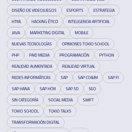
DISEÑO DE VIDEOJUEGOS
ESPORTS
ESTRATEGIA
HTML
HACKING ÉTICO
INTELIGENCIA ARTIFICIAL
JAVA
MARKETING DIGITAL
MOBILE
NUEVAS TECNOLOGÍAS
OPINIONES TOKIO SCHOOL
PHP
PAID MEDIA
PROGRAMACIÓN
PYTHON
REALIDAD AUMENTADA
REALIDAD VIRTUAL
REDES INFORMÁTICAS
SAP
SAP CO&IM
SAP FI
SAP HANA
SAP HCM
SAP SD
SEO
SIN CATEGORÍA
SOCIAL MEDIA
SWIFT
TOKIO SCHOOL
TOKIO TALKS
TRANSFORMACIÓN DIGITAL