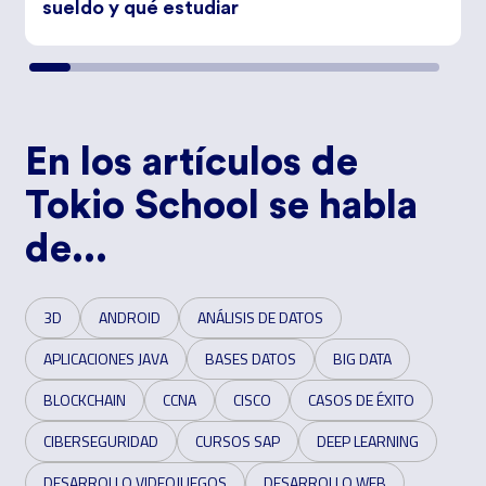
sueldo y qué estudiar
En los artículos de
Tokio School se habla
de...
3D
ANDROID
ANÁLISIS DE DATOS
APLICACIONES JAVA
BASES DATOS
BIG DATA
BLOCKCHAIN
CCNA
CISCO
CASOS DE ÉXITO
CIBERSEGURIDAD
CURSOS SAP
DEEP LEARNING
DESARROLLO VIDEOJUEGOS
DESARROLLO WEB