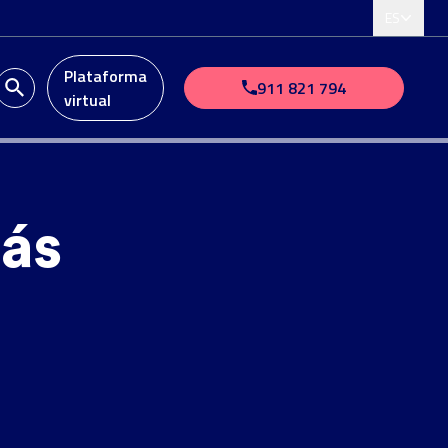
ES
Plataforma
911 821 794
virtual
ás