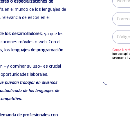
Nombr
eres o especializaciones de
o/a en el mundo de los lenguajes de
relevancia de estos en el
Correo
de los desarrolladores
, ya que les
Código
icaciones móviles o web. Con el
s, los
lenguajes de programación
Grupo North
incluso apli
programa fo
manifestado
n –y dominar su uso- es crucial
Compartirem
objeto de q
 oportunidades laborales.
acuerdo a s
supresión, o
ue puedan trabajar en diversos
actualizado de los lenguajes de
ompetitiva.
 demanda de profesionales con