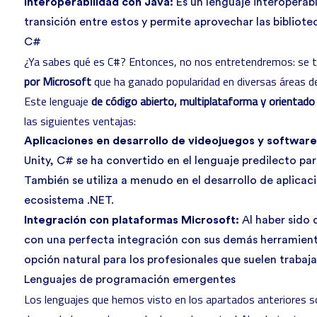
Interoperabilidad con Java:
Es un lenguaje interoperabl
transición entre estos y permite aprovechar las bibliote
C#
¿Ya sabes
qué es C#
? Entonces, no nos entretendremos: se t
por Microsoft
que ha ganado popularidad en diversas áreas de
Este lenguaje
de código abierto, multiplataforma y orientado
las siguientes ventajas:
Aplicaciones en desarrollo de videojuegos y softwar
Unity, C# se ha convertido en el lenguaje predilecto par
También se utiliza a menudo en el desarrollo de aplicac
ecosistema .NET.
Integración con plataformas Microsoft:
Al haber sido 
con una perfecta integración con sus demás herramienta
opción natural para los profesionales que suelen traba
Lenguajes de programación emergentes
Los lenguajes que hemos visto en los apartados anteriores so