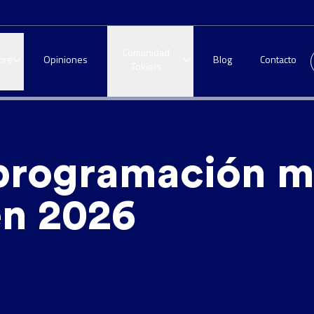
Comunidad
bre
Opiniones
Blog
Contacto
Tokiers
 programación m
n 2026