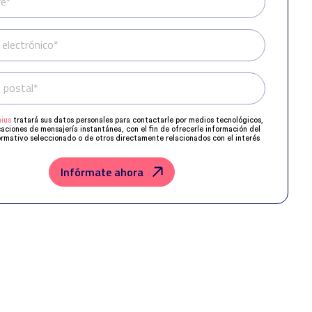
e*
 electrónico*
 postal*
Teléfono*
ius
tratará sus datos personales para contactarle por medios tecnológicos,
caciones de mensajería instantánea, con el fin de ofrecerle información del
rmativo seleccionado o de otros directamente relacionados con el interés
 y, en su caso, para tramitar la contratación correspondiente.
os su solicitud con las empresas que conforman el
Grupo Northius
, con el
ue estas puedan hacerle llegar la mejor oferta de productos y servicios de
Infórmate ahora
u petición. Quedan reconocidos los derechos de acceso, rectificación,
posición, limitación, tal y como se explica en la
Política de Privacidad
.