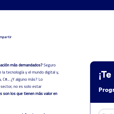
6
mpartir
amación más demandados?
Seguro
 la tecnología y el mundo digital y,
¡Te
, C#... ¿Y alguno más? Lo
 sector, no es solo estar
Prog
es son los que tienen más valor en