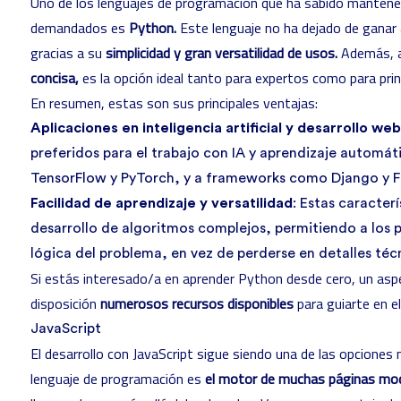
Uno de los lenguajes de programación que ha sabido mantener
demandados es
Python.
Este lenguaje no ha dejado de ganar
gracias a su
simplicidad y gran versatilidad de usos.
Además, a
concisa,
es la opción ideal tanto para expertos como para prin
En resumen, estas son sus principales ventajas:
Aplicaciones en inteligencia artificial y desarrollo web
preferidos para el trabajo con IA y aprendizaje automát
TensorFlow
y PyTorch, y a frameworks como
Django
y F
Facilidad de aprendizaje y versatilidad
: Estas caracterí
desarrollo de algoritmos complejos, permitiendo a los 
lógica del problema, en vez de perderse en detalles téc
Si estás interesado/a en
aprender Python desde cero
, un asp
disposición
numerosos recursos disponibles
para guiarte en e
JavaScript
El
desarrollo con JavaScript
sigue siendo una de las opciones 
lenguaje de programación es
el motor de muchas páginas mo