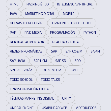
HTML
HACKING ÉTICO
INTELIGENCIA ARTIFICIAL
JAVA
MARKETING DIGITAL
MOBILE
NUEVAS TECNOLOGÍAS
OPINIONES TOKIO SCHOOL
PHP
PAID MEDIA
PROGRAMACIÓN
PYTHON
REALIDAD AUMENTADA
REALIDAD VIRTUAL
REDES INFORMÁTICAS
SAP
SAP CO&IM
SAP FI
SAP HANA
SAP HCM
SAP SD
SEO
SIN CATEGORÍA
SOCIAL MEDIA
SWIFT
TOKIO SCHOOL
TOKIO TALKS
TRANSFORMACIÓN DIGITAL
TÉCNICAS MARKETING DIGITAL
UNITY
UNREAL ENGINE
USABILIDAD WEB
VIDEOJUEGOS