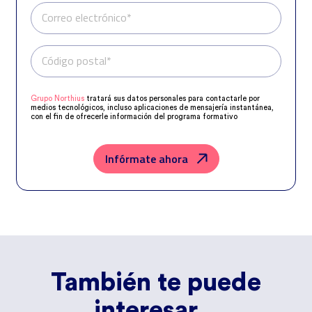
Correo electrónico*
Código postal*
Teléfono*
Grupo Northius
tratará sus datos personales para contactarle por
medios tecnológicos, incluso aplicaciones de mensajería instantánea,
con el fin de ofrecerle información del programa formativo
seleccionado o de otros directamente relacionados con el interés
manifestado y, en su caso, para tramitar la contratación
correspondiente. Compartiremos su solicitud con las empresas que
conforman el
Grupo Northius
, con el objeto de que estas puedan
Infórmate ahora
hacerle llegar la mejor oferta de productos y servicios de acuerdo a su
petición. Quedan reconocidos los derechos de acceso, rectificación,
supresión, oposición, limitación, tal y como se explica en la
Política de
Privacidad
.
También te puede
interesar...