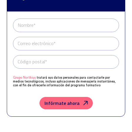
Nombre*
Correo electrónico*
Código postal*
Teléfono*
Grupo Northius
tratará sus datos personales para contactarle por
medios tecnológicos, incluso aplicaciones de mensajería instantánea,
con el fin de ofrecerle información del programa formativo
seleccionado o de otros directamente relacionados con el interés
manifestado y, en su caso, para tramitar la contratación
correspondiente. Compartiremos su solicitud con las empresas que
conforman el
Grupo Northius
, con el objeto de que estas puedan
Infórmate ahora
hacerle llegar la mejor oferta de productos y servicios de acuerdo a su
petición. Quedan reconocidos los derechos de acceso, rectificación,
supresión, oposición, limitación, tal y como se explica en la
Política de
Privacidad
.