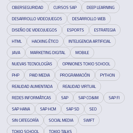
CIBERSEGURIDAD
CURSOS SAP
DEEP LEARNING
DESARROLLO VIDEOJUEGOS
DESARROLLO WEB
DISEÑO DE VIDEOJUEGOS
ESPORTS
ESTRATEGIA
HTML
HACKING ÉTICO
INTELIGENCIA ARTIFICIAL
JAVA
MARKETING DIGITAL
MOBILE
NUEVAS TECNOLOGÍAS
OPINIONES TOKIO SCHOOL
PHP
PAID MEDIA
PROGRAMACIÓN
PYTHON
REALIDAD AUMENTADA
REALIDAD VIRTUAL
REDES INFORMÁTICAS
SAP
SAP CO&IM
SAP FI
SAP HANA
SAP HCM
SAP SD
SEO
SIN CATEGORÍA
SOCIAL MEDIA
SWIFT
TOKIO SCHOOL
TOKIO TALKS