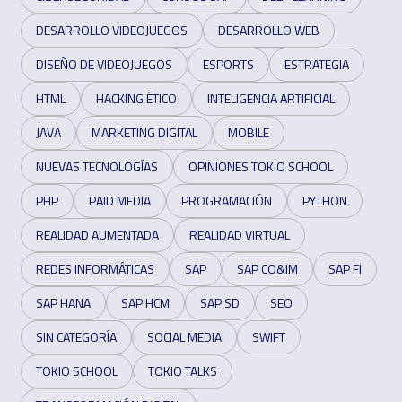
DESARROLLO VIDEOJUEGOS
DESARROLLO WEB
DISEÑO DE VIDEOJUEGOS
ESPORTS
ESTRATEGIA
HTML
HACKING ÉTICO
INTELIGENCIA ARTIFICIAL
JAVA
MARKETING DIGITAL
MOBILE
NUEVAS TECNOLOGÍAS
OPINIONES TOKIO SCHOOL
PHP
PAID MEDIA
PROGRAMACIÓN
PYTHON
REALIDAD AUMENTADA
REALIDAD VIRTUAL
REDES INFORMÁTICAS
SAP
SAP CO&IM
SAP FI
SAP HANA
SAP HCM
SAP SD
SEO
SIN CATEGORÍA
SOCIAL MEDIA
SWIFT
TOKIO SCHOOL
TOKIO TALKS