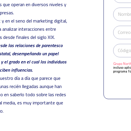
es que operan en diversos niveles y
mpresas.
Nombr
 en el seno del marketing digital,
ra analizar interacciones entre
Correo
 desde finales del siglo XIX.
esde las relaciones de parentesco
Código
estatal, desempeñando un papel
 y el grado en el cual los individuos
Grupo North
incluso apli
ciben influencias.
programa fo
manifestado
uestro día a día que parece que
Compartirem
objeto de q
unas recién llegadas aunque han
acuerdo a s
supresión, o
o en saberlo todo sobre las redes
al media
, es muy importante que
o.