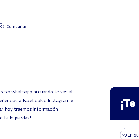
Compartir
es sin whatsapp ni cuando te vas al
eriencias a Facebook o Instagram y
¡Te
er,
hoy traemos información
o te lo pierdas!
¿En qu
¿En qu