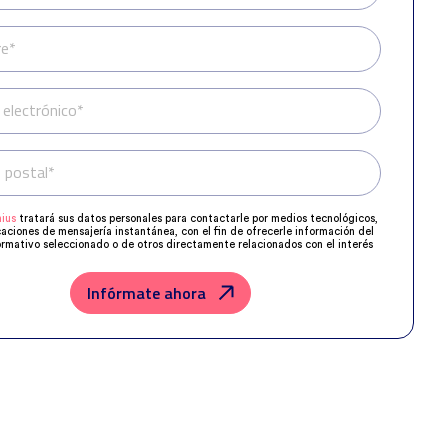
e*
 electrónico*
 postal*
Teléfono*
ius
tratará sus datos personales para contactarle por medios tecnológicos,
caciones de mensajería instantánea, con el fin de ofrecerle información del
rmativo seleccionado o de otros directamente relacionados con el interés
 y, en su caso, para tramitar la contratación correspondiente.
os su solicitud con las empresas que conforman el
Grupo Northius
, con el
ue estas puedan hacerle llegar la mejor oferta de productos y servicios de
Infórmate ahora
u petición. Quedan reconocidos los derechos de acceso, rectificación,
posición, limitación, tal y como se explica en la
Política de Privacidad
.