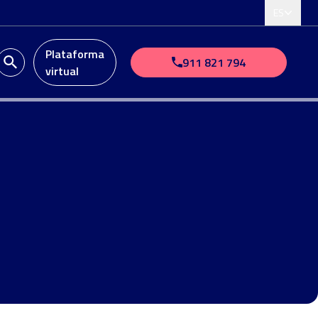
ES
Plataforma
911 821 794
virtual