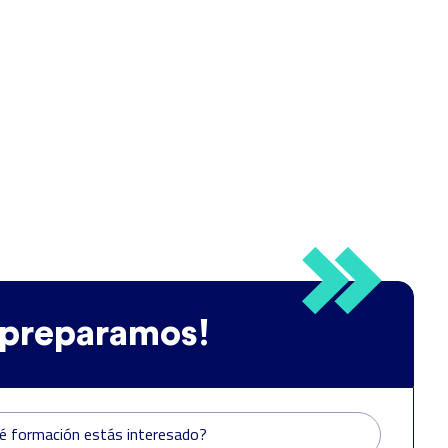
 preparamos!
é formación estás interesado?
é formación estás interesado?