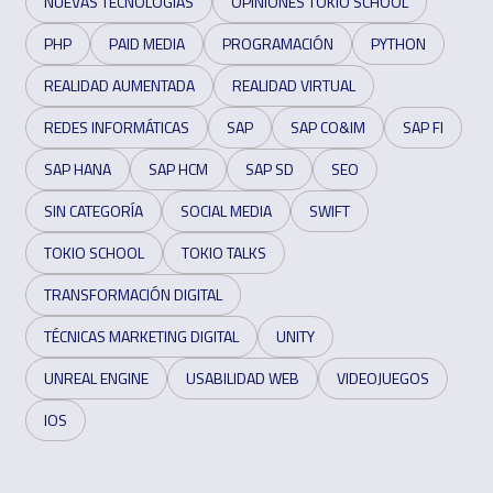
NUEVAS TECNOLOGÍAS
OPINIONES TOKIO SCHOOL
PHP
PAID MEDIA
PROGRAMACIÓN
PYTHON
REALIDAD AUMENTADA
REALIDAD VIRTUAL
REDES INFORMÁTICAS
SAP
SAP CO&IM
SAP FI
SAP HANA
SAP HCM
SAP SD
SEO
SIN CATEGORÍA
SOCIAL MEDIA
SWIFT
TOKIO SCHOOL
TOKIO TALKS
TRANSFORMACIÓN DIGITAL
TÉCNICAS MARKETING DIGITAL
UNITY
UNREAL ENGINE
USABILIDAD WEB
VIDEOJUEGOS
IOS