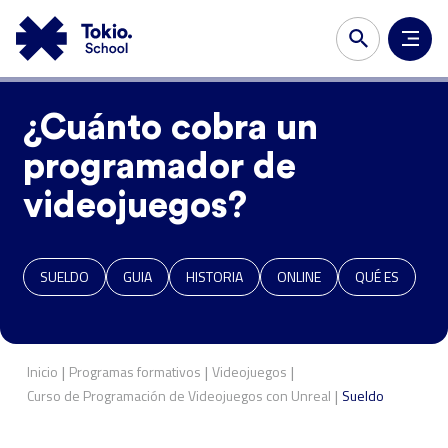
¿Cuánto cobra un
programador de
videojuegos?
SUELDO
GUIA
HISTORIA
ONLINE
QUÉ ES
|
|
|
Inicio
Programas formativos
Videojuegos
|
Curso de
Programación de Videojuegos con Unreal
Sueldo