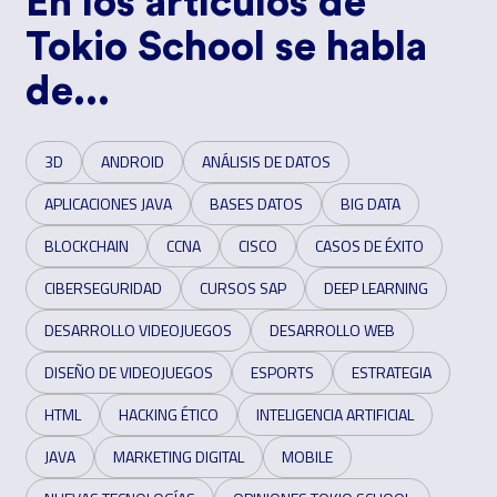
En los artículos de
Tokio School se habla
de...
3D
ANDROID
ANÁLISIS DE DATOS
APLICACIONES JAVA
BASES DATOS
BIG DATA
BLOCKCHAIN
CCNA
CISCO
CASOS DE ÉXITO
CIBERSEGURIDAD
CURSOS SAP
DEEP LEARNING
DESARROLLO VIDEOJUEGOS
DESARROLLO WEB
DISEÑO DE VIDEOJUEGOS
ESPORTS
ESTRATEGIA
HTML
HACKING ÉTICO
INTELIGENCIA ARTIFICIAL
JAVA
MARKETING DIGITAL
MOBILE