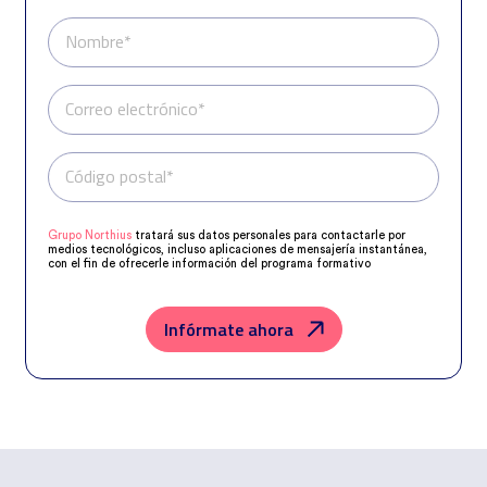
Nombre*
Correo electrónico*
Código postal*
Teléfono*
Grupo Northius
tratará sus datos personales para contactarle por
medios tecnológicos, incluso aplicaciones de mensajería instantánea,
con el fin de ofrecerle información del programa formativo
seleccionado o de otros directamente relacionados con el interés
manifestado y, en su caso, para tramitar la contratación
correspondiente. Compartiremos su solicitud con las empresas que
conforman el
Grupo Northius
, con el objeto de que estas puedan
Infórmate ahora
hacerle llegar la mejor oferta de productos y servicios de acuerdo a su
petición. Quedan reconocidos los derechos de acceso, rectificación,
supresión, oposición, limitación, tal y como se explica en la
Política de
Privacidad
.