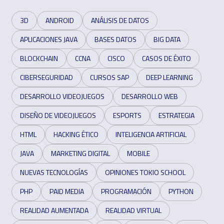
3D
ANDROID
ANÁLISIS DE DATOS
APLICACIONES JAVA
BASES DATOS
BIG DATA
BLOCKCHAIN
CCNA
CISCO
CASOS DE ÉXITO
CIBERSEGURIDAD
CURSOS SAP
DEEP LEARNING
DESARROLLO VIDEOJUEGOS
DESARROLLO WEB
DISEÑO DE VIDEOJUEGOS
ESPORTS
ESTRATEGIA
HTML
HACKING ÉTICO
INTELIGENCIA ARTIFICIAL
JAVA
MARKETING DIGITAL
MOBILE
NUEVAS TECNOLOGÍAS
OPINIONES TOKIO SCHOOL
PHP
PAID MEDIA
PROGRAMACIÓN
PYTHON
REALIDAD AUMENTADA
REALIDAD VIRTUAL