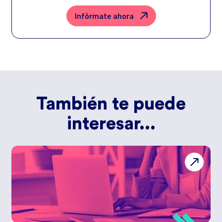
correspondiente. Compartiremos su solicitud con las empresas que
conforman el
Grupo Northius
, con el objeto de que estas puedan
Infórmate ahora
hacerle llegar la mejor oferta de productos y servicios de acuerdo a su
petición. Quedan reconocidos los derechos de acceso, rectificación,
supresión, oposición, limitación, tal y como se explica en la
Política de
Privacidad
.
También te puede
interesar...