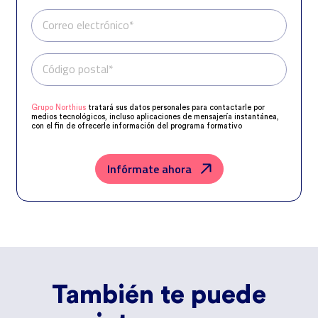
Correo electrónico*
Código postal*
Teléfono*
Grupo Northius
tratará sus datos personales para contactarle por
medios tecnológicos, incluso aplicaciones de mensajería instantánea,
con el fin de ofrecerle información del programa formativo
seleccionado o de otros directamente relacionados con el interés
manifestado y, en su caso, para tramitar la contratación
correspondiente. Compartiremos su solicitud con las empresas que
conforman el
Grupo Northius
, con el objeto de que estas puedan
Infórmate ahora
hacerle llegar la mejor oferta de productos y servicios de acuerdo a su
petición. Quedan reconocidos los derechos de acceso, rectificación,
supresión, oposición, limitación, tal y como se explica en la
Política de
Privacidad
.
También te puede