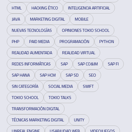
HTML
HACKING ÉTICO
INTELIGENCIA ARTIFICIAL
JAVA
MARKETING DIGITAL
MOBILE
NUEVAS TECNOLOGÍAS
OPINIONES TOKIO SCHOOL
PHP
PAID MEDIA
PROGRAMACIÓN
PYTHON
REALIDAD AUMENTADA
REALIDAD VIRTUAL
REDES INFORMÁTICAS
SAP
SAP CO&IM
SAP FI
SAP HANA
SAP HCM
SAP SD
SEO
SIN CATEGORÍA
SOCIAL MEDIA
SWIFT
TOKIO SCHOOL
TOKIO TALKS
TRANSFORMACIÓN DIGITAL
TÉCNICAS MARKETING DIGITAL
UNITY
UNREAL ENGINE
USABILIDAD WEB
VIDEOJUEGOS