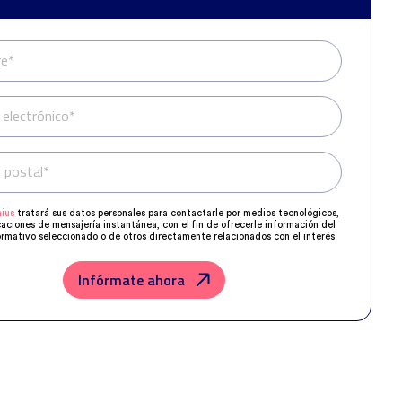
e*
 electrónico*
 postal*
Teléfono*
ius
tratará sus datos personales para contactarle por medios tecnológicos,
caciones de mensajería instantánea, con el fin de ofrecerle información del
rmativo seleccionado o de otros directamente relacionados con el interés
 y, en su caso, para tramitar la contratación correspondiente.
os su solicitud con las empresas que conforman el
Grupo Northius
, con el
ue estas puedan hacerle llegar la mejor oferta de productos y servicios de
Infórmate ahora
u petición. Quedan reconocidos los derechos de acceso, rectificación,
posición, limitación, tal y como se explica en la
Política de Privacidad
.