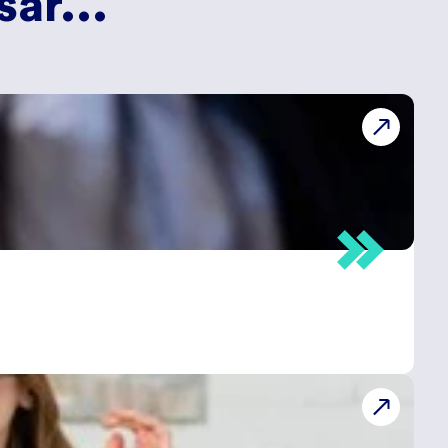
ar...