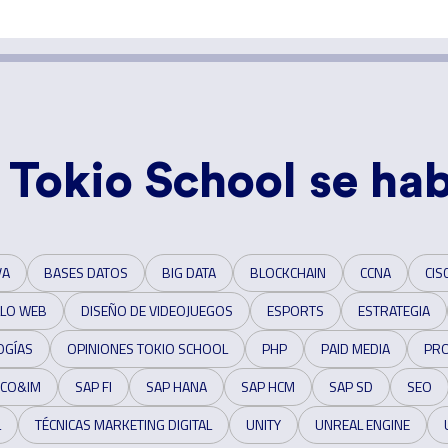
 Tokio School se hab
VA
BASES DATOS
BIG DATA
BLOCKCHAIN
CCNA
CIS
LO WEB
DISEÑO DE VIDEOJUEGOS
ESPORTS
ESTRATEGIA
OGÍAS
OPINIONES TOKIO SCHOOL
PHP
PAID MEDIA
PR
 CO&IM
SAP FI
SAP HANA
SAP HCM
SAP SD
SEO
L
TÉCNICAS MARKETING DIGITAL
UNITY
UNREAL ENGINE