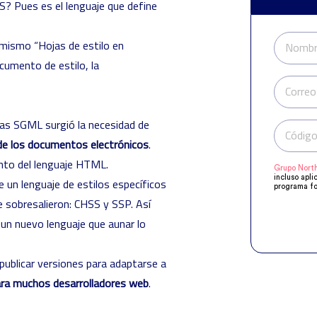
CSS? Pues es el lenguaje que define
 mismo “Hojas de estilo en
Nombr
cumento de estilo, la
Correo
tas SGML surgió la necesidad de
Código
 de los documentos electrónicos
.
iento del lenguaje HTML.
Grupo North
incluso apli
e un lenguaje de estilos específicos
programa fo
manifestado
 sobresalieron: CHSS y SSP. Así
Compartirem
objeto de q
 un nuevo lenguaje que aunar lo
acuerdo a s
supresión, o
publicar versiones para adaptarse a
para muchos desarrolladores web
.