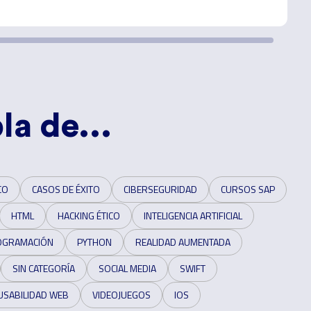
la de...
CO
CASOS DE ÉXITO
CIBERSEGURIDAD
CURSOS SAP
HTML
HACKING ÉTICO
INTELIGENCIA ARTIFICIAL
OGRAMACIÓN
PYTHON
REALIDAD AUMENTADA
SIN CATEGORÍA
SOCIAL MEDIA
SWIFT
USABILIDAD WEB
VIDEOJUEGOS
IOS