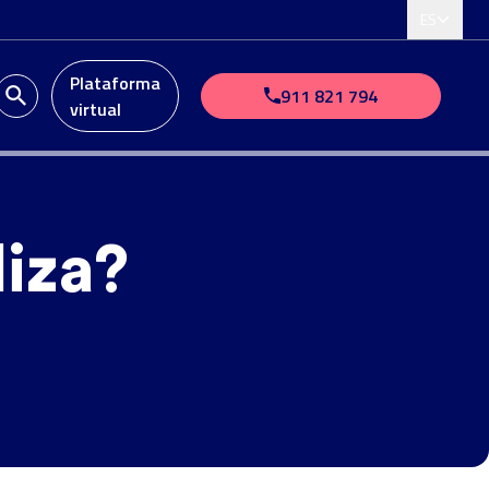
ES
Plataforma
911 821 794
virtual
liza?