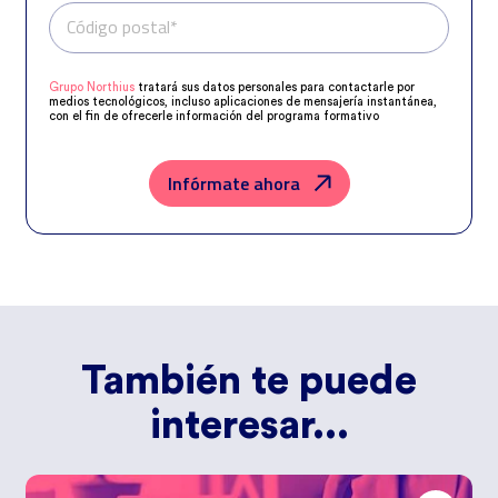
Código postal*
Teléfono*
Grupo Northius
tratará sus datos personales para contactarle por
medios tecnológicos, incluso aplicaciones de mensajería instantánea,
con el fin de ofrecerle información del programa formativo
seleccionado o de otros directamente relacionados con el interés
manifestado y, en su caso, para tramitar la contratación
correspondiente. Compartiremos su solicitud con las empresas que
conforman el
Grupo Northius
, con el objeto de que estas puedan
Infórmate ahora
hacerle llegar la mejor oferta de productos y servicios de acuerdo a su
petición. Quedan reconocidos los derechos de acceso, rectificación,
supresión, oposición, limitación, tal y como se explica en la
Política de
Privacidad
.
También te puede
interesar...