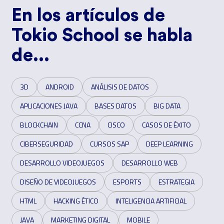
En los artículos de
Tokio School se habla
de...
3D
ANDROID
ANÁLISIS DE DATOS
APLICACIONES JAVA
BASES DATOS
BIG DATA
BLOCKCHAIN
CCNA
CISCO
CASOS DE ÉXITO
CIBERSEGURIDAD
CURSOS SAP
DEEP LEARNING
DESARROLLO VIDEOJUEGOS
DESARROLLO WEB
DISEÑO DE VIDEOJUEGOS
ESPORTS
ESTRATEGIA
HTML
HACKING ÉTICO
INTELIGENCIA ARTIFICIAL
JAVA
MARKETING DIGITAL
MOBILE