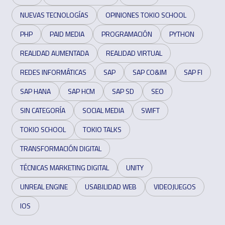
NUEVAS TECNOLOGÍAS
OPINIONES TOKIO SCHOOL
PHP
PAID MEDIA
PROGRAMACIÓN
PYTHON
REALIDAD AUMENTADA
REALIDAD VIRTUAL
REDES INFORMÁTICAS
SAP
SAP CO&IM
SAP FI
SAP HANA
SAP HCM
SAP SD
SEO
SIN CATEGORÍA
SOCIAL MEDIA
SWIFT
TOKIO SCHOOL
TOKIO TALKS
TRANSFORMACIÓN DIGITAL
TÉCNICAS MARKETING DIGITAL
UNITY
UNREAL ENGINE
USABILIDAD WEB
VIDEOJUEGOS
IOS