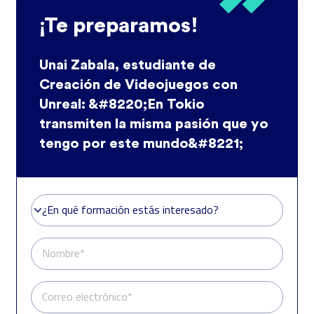
¡Te preparamos!
Unai Zabala, estudiante de
Creación de Videojuegos con
Unreal: &#8220;En Tokio
transmiten la misma pasión que yo
tengo por este mundo&#8221;
¿En qué formación estás interesado?
¿En qué formación estás interesado?
Nombre*
Correo electrónico*