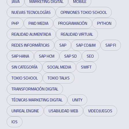
JAVA
MARKETING DIGITAL
MOBILE
NUEVAS TECNOLOGÍAS
OPINIONES TOKIO SCHOOL
PHP
PAID MEDIA
PROGRAMACIÓN
PYTHON
REALIDAD AUMENTADA
REALIDAD VIRTUAL
REDES INFORMÁTICAS
SAP
SAP CO&IM
SAP FI
SAP HANA
SAP HCM
SAP SD
SEO
SIN CATEGORÍA
SOCIAL MEDIA
SWIFT
TOKIO SCHOOL
TOKIO TALKS
TRANSFORMACIÓN DIGITAL
TÉCNICAS MARKETING DIGITAL
UNITY
UNREAL ENGINE
USABILIDAD WEB
VIDEOJUEGOS
IOS