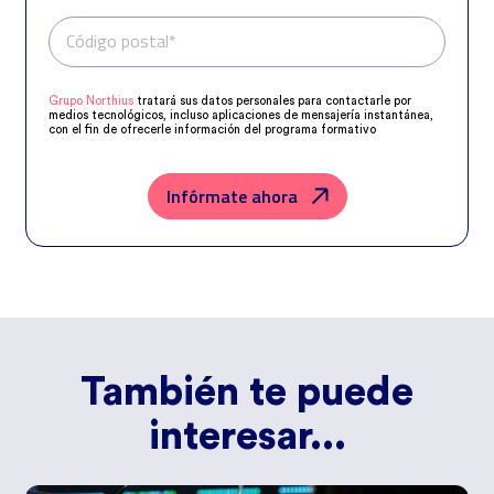
Código postal*
Teléfono*
Grupo Northius
tratará sus datos personales para contactarle por
medios tecnológicos, incluso aplicaciones de mensajería instantánea,
con el fin de ofrecerle información del programa formativo
seleccionado o de otros directamente relacionados con el interés
manifestado y, en su caso, para tramitar la contratación
correspondiente. Compartiremos su solicitud con las empresas que
conforman el
Grupo Northius
, con el objeto de que estas puedan
Infórmate ahora
hacerle llegar la mejor oferta de productos y servicios de acuerdo a su
petición. Quedan reconocidos los derechos de acceso, rectificación,
supresión, oposición, limitación, tal y como se explica en la
Política de
Privacidad
.
También te puede
interesar...