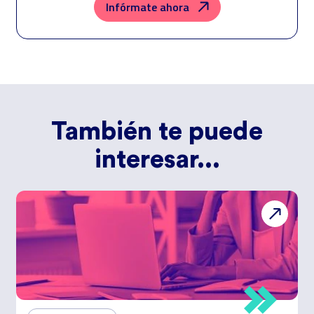
conforman el
Grupo Northius
, con el objeto de que estas puedan
Infórmate ahora
hacerle llegar la mejor oferta de productos y servicios de acuerdo a su
petición. Quedan reconocidos los derechos de acceso, rectificación,
supresión, oposición, limitación, tal y como se explica en la
Política de
Privacidad
.
También te puede
interesar...