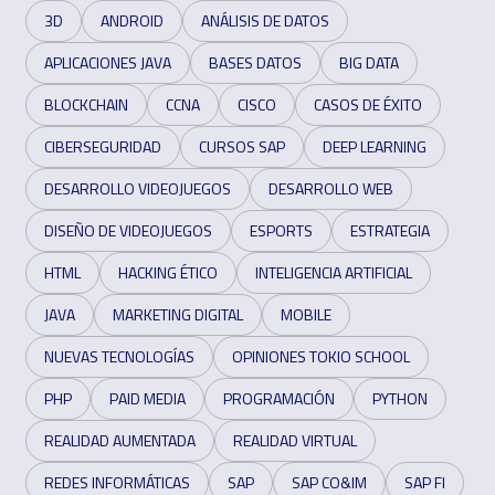
3D
ANDROID
ANÁLISIS DE DATOS
APLICACIONES JAVA
BASES DATOS
BIG DATA
BLOCKCHAIN
CCNA
CISCO
CASOS DE ÉXITO
CIBERSEGURIDAD
CURSOS SAP
DEEP LEARNING
DESARROLLO VIDEOJUEGOS
DESARROLLO WEB
DISEÑO DE VIDEOJUEGOS
ESPORTS
ESTRATEGIA
HTML
HACKING ÉTICO
INTELIGENCIA ARTIFICIAL
JAVA
MARKETING DIGITAL
MOBILE
NUEVAS TECNOLOGÍAS
OPINIONES TOKIO SCHOOL
PHP
PAID MEDIA
PROGRAMACIÓN
PYTHON
REALIDAD AUMENTADA
REALIDAD VIRTUAL
REDES INFORMÁTICAS
SAP
SAP CO&IM
SAP FI