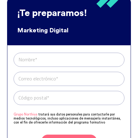
¡Te preparamos!
Marketing Digital
Nombre*
Correo electrónico*
Código postal*
Teléfono*
Grupo Northius
tratará sus datos personales para contactarle por
medios tecnológicos, incluso aplicaciones de mensajería instantánea,
con el fin de ofrecerle información del programa formativo
seleccionado o de otros directamente relacionados con el interés
manifestado y, en su caso, para tramitar la contratación
correspondiente. Compartiremos su solicitud con las empresas que