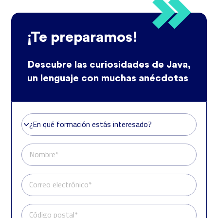
¡Te preparamos!
Descubre las curiosidades de Java,
un lenguaje con muchas anécdotas
¿En qué formación estás interesado?
¿En qué formación estás interesado?
Nombre*
Correo electrónico*
Código postal*
Teléfono*