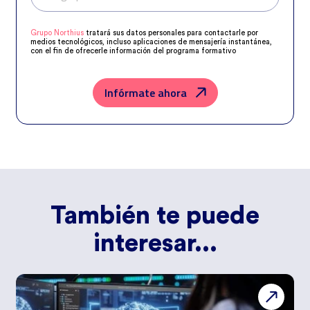
Grupo Northius
tratará sus datos personales para contactarle por
medios tecnológicos, incluso aplicaciones de mensajería instantánea,
con el fin de ofrecerle información del programa formativo
seleccionado o de otros directamente relacionados con el interés
manifestado y, en su caso, para tramitar la contratación
correspondiente. Compartiremos su solicitud con las empresas que
conforman el
Grupo Northius
, con el objeto de que estas puedan
Infórmate ahora
hacerle llegar la mejor oferta de productos y servicios de acuerdo a su
petición. Quedan reconocidos los derechos de acceso, rectificación,
supresión, oposición, limitación, tal y como se explica en la
Política de
Privacidad
.
También te puede
interesar...