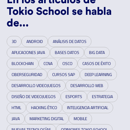
En los artículos de
Tokio School se habla
de...
3D
ANDROID
ANÁLISIS DE DATOS
APLICACIONES JAVA
BASES DATOS
BIG DATA
BLOCKCHAIN
CCNA
CISCO
CASOS DE ÉXITO
CIBERSEGURIDAD
CURSOS SAP
DEEP LEARNING
DESARROLLO VIDEOJUEGOS
DESARROLLO WEB
DISEÑO DE VIDEOJUEGOS
ESPORTS
ESTRATEGIA
HTML
HACKING ÉTICO
INTELIGENCIA ARTIFICIAL
JAVA
MARKETING DIGITAL
MOBILE
NUEVAS TECNOLOGÍAS
OPINIONES TOKIO SCHOOL