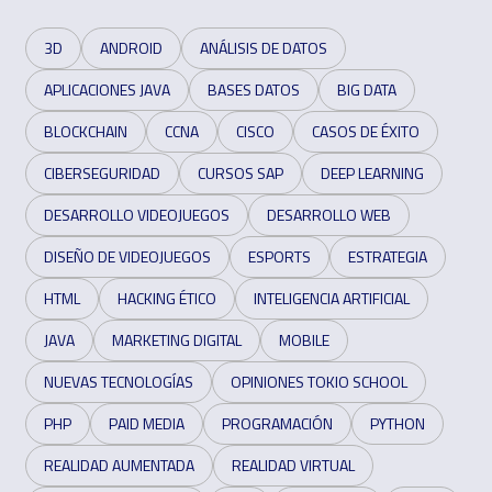
3D
ANDROID
ANÁLISIS DE DATOS
APLICACIONES JAVA
BASES DATOS
BIG DATA
BLOCKCHAIN
CCNA
CISCO
CASOS DE ÉXITO
CIBERSEGURIDAD
CURSOS SAP
DEEP LEARNING
DESARROLLO VIDEOJUEGOS
DESARROLLO WEB
DISEÑO DE VIDEOJUEGOS
ESPORTS
ESTRATEGIA
HTML
HACKING ÉTICO
INTELIGENCIA ARTIFICIAL
JAVA
MARKETING DIGITAL
MOBILE
NUEVAS TECNOLOGÍAS
OPINIONES TOKIO SCHOOL
PHP
PAID MEDIA
PROGRAMACIÓN
PYTHON
REALIDAD AUMENTADA
REALIDAD VIRTUAL