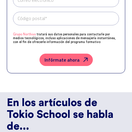
Correo electrónico*
Código postal*
Teléfono*
Grupo Northius
tratará sus datos personales para contactarle por
medios tecnológicos, incluso aplicaciones de mensajería instantánea,
con el fin de ofrecerle información del programa formativo
seleccionado o de otros directamente relacionados con el interés
manifestado y, en su caso, para tramitar la contratación
correspondiente. Compartiremos su solicitud con las empresas que
conforman el
Grupo Northius
, con el objeto de que estas puedan
Infórmate ahora
hacerle llegar la mejor oferta de productos y servicios de acuerdo a su
petición. Quedan reconocidos los derechos de acceso, rectificación,
supresión, oposición, limitación, tal y como se explica en la
Política de
Privacidad
.
En los artículos de
Tokio School se habla
de...