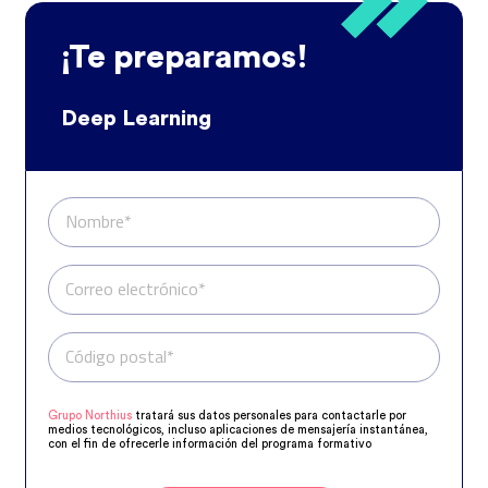
¡Te preparamos!
Deep Learning
Nombre*
Correo electrónico*
Código postal*
Teléfono*
Grupo Northius
tratará sus datos personales para contactarle por
medios tecnológicos, incluso aplicaciones de mensajería instantánea,
con el fin de ofrecerle información del programa formativo
seleccionado o de otros directamente relacionados con el interés
manifestado y, en su caso, para tramitar la contratación
correspondiente. Compartiremos su solicitud con las empresas que