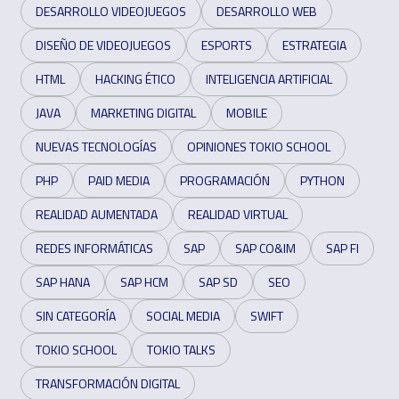
DESARROLLO VIDEOJUEGOS
DESARROLLO WEB
DISEÑO DE VIDEOJUEGOS
ESPORTS
ESTRATEGIA
HTML
HACKING ÉTICO
INTELIGENCIA ARTIFICIAL
JAVA
MARKETING DIGITAL
MOBILE
NUEVAS TECNOLOGÍAS
OPINIONES TOKIO SCHOOL
PHP
PAID MEDIA
PROGRAMACIÓN
PYTHON
REALIDAD AUMENTADA
REALIDAD VIRTUAL
REDES INFORMÁTICAS
SAP
SAP CO&IM
SAP FI
SAP HANA
SAP HCM
SAP SD
SEO
SIN CATEGORÍA
SOCIAL MEDIA
SWIFT
TOKIO SCHOOL
TOKIO TALKS
TRANSFORMACIÓN DIGITAL