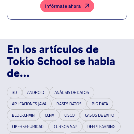
conforman el
Grupo Northius
, con el objeto de que estas puedan
Infórmate ahora
hacerle llegar la mejor oferta de productos y servicios de acuerdo a su
petición. Quedan reconocidos los derechos de acceso, rectificación,
supresión, oposición, limitación, tal y como se explica en la
Política de
Privacidad
.
En los artículos de
Tokio School se habla
de...
3D
ANDROID
ANÁLISIS DE DATOS
APLICACIONES JAVA
BASES DATOS
BIG DATA
BLOCKCHAIN
CCNA
CISCO
CASOS DE ÉXITO
CIBERSEGURIDAD
CURSOS SAP
DEEP LEARNING