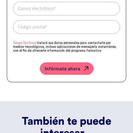
Correo electrónico*
Código postal*
Teléfono*
Grupo Northius
tratará sus datos personales para contactarle por
medios tecnológicos, incluso aplicaciones de mensajería instantánea,
con el fin de ofrecerle información del programa formativo
seleccionado o de otros directamente relacionados con el interés
manifestado y, en su caso, para tramitar la contratación
correspondiente. Compartiremos su solicitud con las empresas que
conforman el
Grupo Northius
, con el objeto de que estas puedan
Infórmate ahora
hacerle llegar la mejor oferta de productos y servicios de acuerdo a su
petición. Quedan reconocidos los derechos de acceso, rectificación,
supresión, oposición, limitación, tal y como se explica en la
Política de
Privacidad
.
También te puede