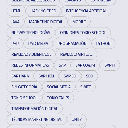
HTML
HACKING ÉTICO
INTELIGENCIA ARTIFICIAL
JAVA
MARKETING DIGITAL
MOBILE
NUEVAS TECNOLOGÍAS
OPINIONES TOKIO SCHOOL
PHP
PAID MEDIA
PROGRAMACIÓN
PYTHON
REALIDAD AUMENTADA
REALIDAD VIRTUAL
REDES INFORMÁTICAS
SAP
SAP CO&IM
SAP FI
SAP HANA
SAP HCM
SAP SD
SEO
SIN CATEGORÍA
SOCIAL MEDIA
SWIFT
TOKIO SCHOOL
TOKIO TALKS
TRANSFORMACIÓN DIGITAL
TÉCNICAS MARKETING DIGITAL
UNITY