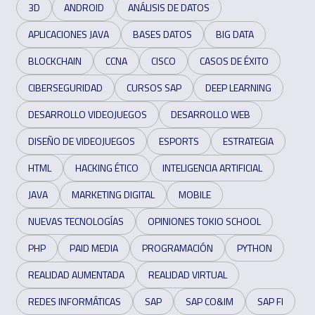
3D
ANDROID
ANÁLISIS DE DATOS
APLICACIONES JAVA
BASES DATOS
BIG DATA
BLOCKCHAIN
CCNA
CISCO
CASOS DE ÉXITO
CIBERSEGURIDAD
CURSOS SAP
DEEP LEARNING
DESARROLLO VIDEOJUEGOS
DESARROLLO WEB
DISEÑO DE VIDEOJUEGOS
ESPORTS
ESTRATEGIA
HTML
HACKING ÉTICO
INTELIGENCIA ARTIFICIAL
JAVA
MARKETING DIGITAL
MOBILE
NUEVAS TECNOLOGÍAS
OPINIONES TOKIO SCHOOL
PHP
PAID MEDIA
PROGRAMACIÓN
PYTHON
REALIDAD AUMENTADA
REALIDAD VIRTUAL
REDES INFORMÁTICAS
SAP
SAP CO&IM
SAP FI