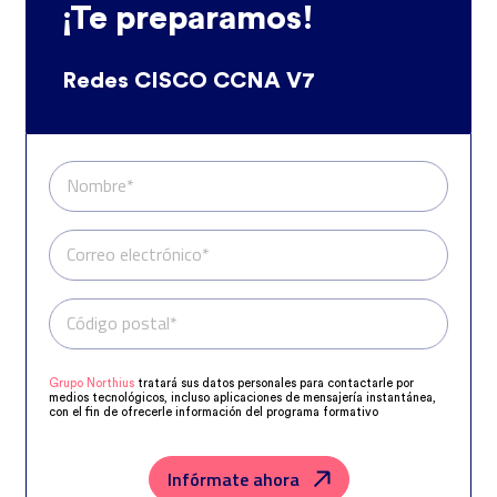
¡Te preparamos!
Redes CISCO CCNA V7
Nombre*
Correo electrónico*
Código postal*
Teléfono*
Grupo Northius
tratará sus datos personales para contactarle por
medios tecnológicos, incluso aplicaciones de mensajería instantánea,
con el fin de ofrecerle información del programa formativo
seleccionado o de otros directamente relacionados con el interés
manifestado y, en su caso, para tramitar la contratación
correspondiente. Compartiremos su solicitud con las empresas que
conforman el
Grupo Northius
, con el objeto de que estas puedan
Infórmate ahora
hacerle llegar la mejor oferta de productos y servicios de acuerdo a su