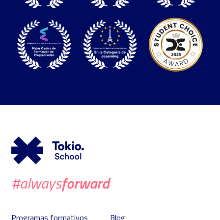
forward
#always
Programas formativos
Blog