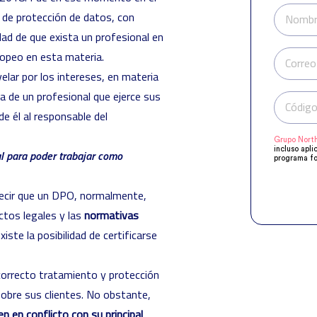
 de protección de datos, con
Nombr
dad de que exista un profesional en
uropeo en esta materia.
Correo
lar por los intereses, en materia
a de un profesional que ejerce sus
Código
e él al responsable del
Grupo North
incluso apli
l para poder trabajar como
programa fo
manifestado
Compartirem
objeto de q
 decir que un DPO, normalmente,
acuerdo a s
supresión, o
ctos legales y las
normativas
xiste la posibilidad de certificarse
 correcto tratamiento y protección
obre sus clientes. No obstante,
 en conflicto con su principal