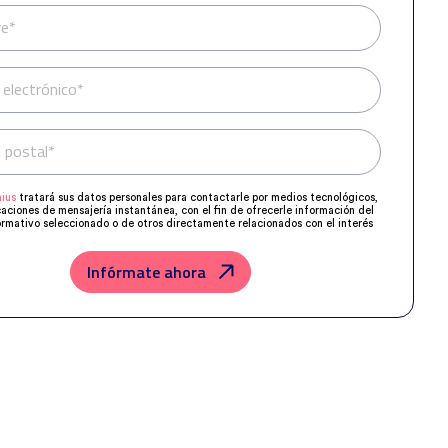
e*
 electrónico*
 postal*
Teléfono*
ius
tratará sus datos personales para contactarle por medios tecnológicos,
caciones de mensajería instantánea, con el fin de ofrecerle información del
rmativo seleccionado o de otros directamente relacionados con el interés
 y, en su caso, para tramitar la contratación correspondiente.
os su solicitud con las empresas que conforman el
Grupo Northius
, con el
ue estas puedan hacerle llegar la mejor oferta de productos y servicios de
Infórmate ahora
u petición. Quedan reconocidos los derechos de acceso, rectificación,
posición, limitación, tal y como se explica en la
Política de Privacidad
.