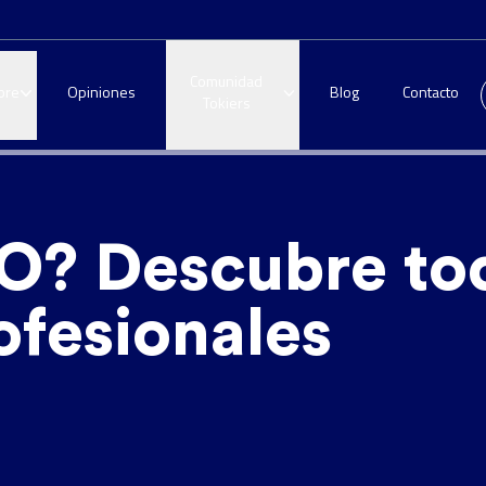
Comunidad
bre
Opiniones
Blog
Contacto
Tokiers
O? Descubre to
ofesionales