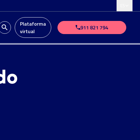
ES
Plataforma
911 821 794
virtual
do