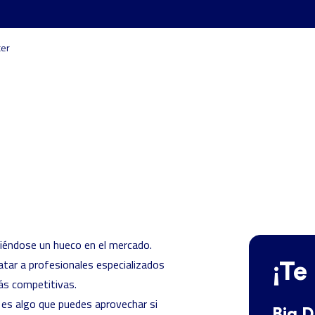
cer
aciéndose un hueco en el mercado.
atar a profesionales especializados
¡Te
ás competitivas.
es algo que puedes aprovechar si
Big D