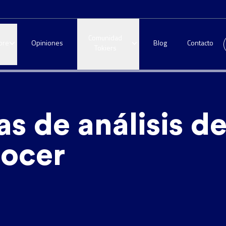
Comunidad
bre
Opiniones
Blog
Contacto
Tokiers
s de análisis d
nocer