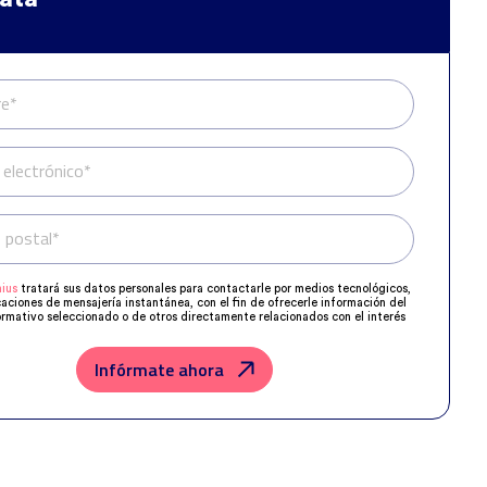
e*
 electrónico*
 postal*
Teléfono*
ius
tratará sus datos personales para contactarle por medios tecnológicos,
caciones de mensajería instantánea, con el fin de ofrecerle información del
rmativo seleccionado o de otros directamente relacionados con el interés
 y, en su caso, para tramitar la contratación correspondiente.
os su solicitud con las empresas que conforman el
Grupo Northius
, con el
ue estas puedan hacerle llegar la mejor oferta de productos y servicios de
Infórmate ahora
u petición. Quedan reconocidos los derechos de acceso, rectificación,
posición, limitación, tal y como se explica en la
Política de Privacidad
.