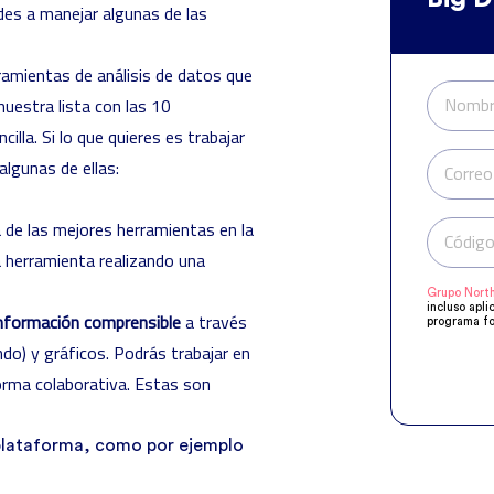
es a manejar algunas de las
ramientas de análisis de datos que
Nombr
uestra lista con las 10
illa. Si lo que quieres es trabajar
algunas de ellas:
Correo
 de las mejores herramientas en la
Código
a herramienta realizando una
Grupo North
incluso apli
información comprensible
a través
programa fo
manifestado
do) y gráficos. Podrás trabajar en
Compartirem
objeto de q
forma colaborativa. Estas son
acuerdo a s
supresión, o
plataforma, como por ejemplo