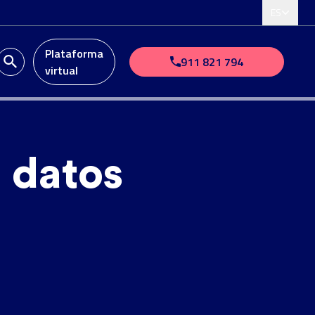
ES
Plataforma
911 821 794
virtual
e datos