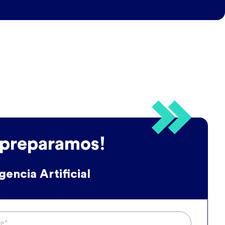
 preparamos!
igencia Artificial
e*