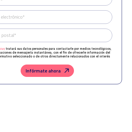
 electrónico*
 postal*
Teléfono*
ius
tratará sus datos personales para contactarle por medios tecnológicos,
caciones de mensajería instantánea, con el fin de ofrecerle información del
rmativo seleccionado o de otros directamente relacionados con el interés
 y, en su caso, para tramitar la contratación correspondiente.
os su solicitud con las empresas que conforman el
Grupo Northius
, con el
ue estas puedan hacerle llegar la mejor oferta de productos y servicios de
Infórmate ahora
u petición. Quedan reconocidos los derechos de acceso, rectificación,
posición, limitación, tal y como se explica en la
Política de Privacidad
.