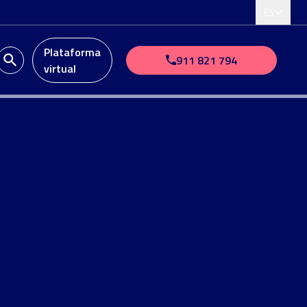
ES
Plataforma
911 821 794
virtual