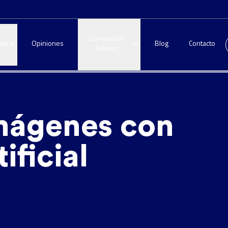
Comunidad
bre
Opiniones
Blog
Contacto
Tokiers
mágenes con
ificial