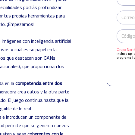
pecialidades podrás profundizar
ear tus propias herramientas para
Correo
rlo. ¡Empezamos!
Código
imágenes con inteligencia artificial
ivos y cuál es su papel en la
Grupo North
incluso apli
elos que destacan son GANs
programa fo
manifestado
cionales), que proporcionan los
Compartirem
objeto de q
acuerdo a s
supresión, o
da en la
competencia entre dos
eradora crea datos y la otra parte
ado. El juego continua hasta que la
uible de lo real.
os e introducen un componente de
edad permite que se generen nuevos
justen y sean
coherentes con la