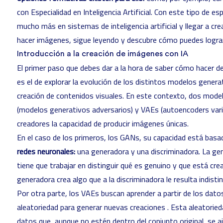
con Especialidad en Inteligencia Artificial
. Con este tipo de es
mucho más en sistemas de inteligencia artificial y llegar a cr
hacer imágenes, sigue leyendo y descubre cómo puedes logra
Introducción a la creación de imágenes con IA
El primer paso que debes dar a la hora de saber cómo hacer de 
es el de explorar la evolución de los distintos modelos generat
creación de contenidos visuales. En este contexto, dos mod
(modelos generativos adversarios) y VAEs (autoencoders varia
creadores la capacidad de producir imágenes únicas.
En el caso de los primeros, los GANs, su capacidad está basa
redes neuronales:
una generadora y una discriminadora. La gen
tiene que trabajar en distinguir qué es genuino y que está cre
generadora crea algo que a la discriminadora le resulta indisting
Por otra parte, los VAEs buscan aprender a partir de los dat
aleatoriedad para generar nuevas creaciones . Esta aleatori
datos que, aunque no estén dentro del conjunto original, se a