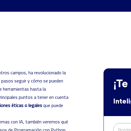
e otros campos, ha revolucionado la
é pasos seguir y cómo se pueden
¡Te
de herramientas hasta la
rincipales puntos a tener en cuenta
Intel
iones éticas o legales
que puede
stemas con IA, también veremos qué
Nombr
rsos de
Programación con Python