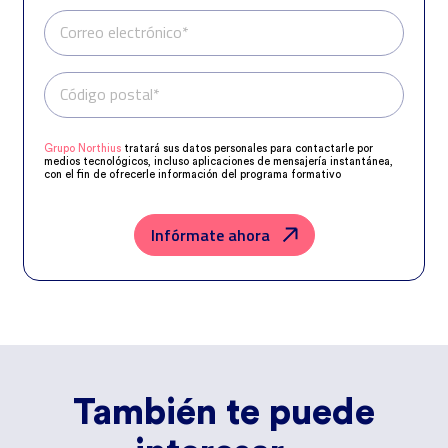
Correo electrónico*
Código postal*
Teléfono*
Grupo Northius
tratará sus datos personales para contactarle por
medios tecnológicos, incluso aplicaciones de mensajería instantánea,
con el fin de ofrecerle información del programa formativo
seleccionado o de otros directamente relacionados con el interés
manifestado y, en su caso, para tramitar la contratación
correspondiente. Compartiremos su solicitud con las empresas que
conforman el
Grupo Northius
, con el objeto de que estas puedan
Infórmate ahora
hacerle llegar la mejor oferta de productos y servicios de acuerdo a su
petición. Quedan reconocidos los derechos de acceso, rectificación,
supresión, oposición, limitación, tal y como se explica en la
Política de
Privacidad
.
También te puede