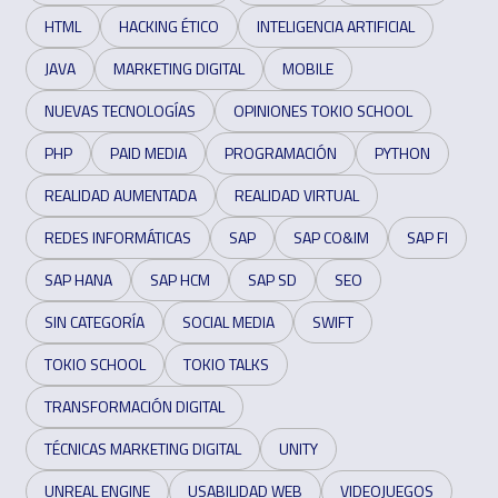
HTML
HACKING ÉTICO
INTELIGENCIA ARTIFICIAL
JAVA
MARKETING DIGITAL
MOBILE
NUEVAS TECNOLOGÍAS
OPINIONES TOKIO SCHOOL
PHP
PAID MEDIA
PROGRAMACIÓN
PYTHON
REALIDAD AUMENTADA
REALIDAD VIRTUAL
REDES INFORMÁTICAS
SAP
SAP CO&IM
SAP FI
SAP HANA
SAP HCM
SAP SD
SEO
SIN CATEGORÍA
SOCIAL MEDIA
SWIFT
TOKIO SCHOOL
TOKIO TALKS
TRANSFORMACIÓN DIGITAL
TÉCNICAS MARKETING DIGITAL
UNITY
UNREAL ENGINE
USABILIDAD WEB
VIDEOJUEGOS