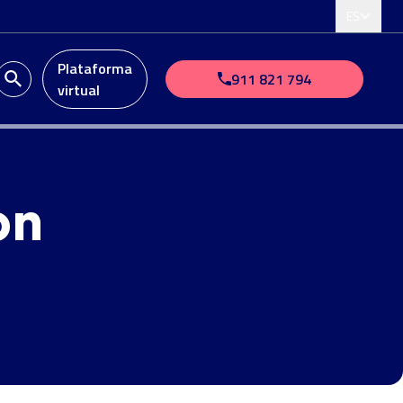
ES
Plataforma
911 821 794
virtual
on