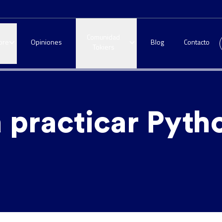
Comunidad
bre
Opiniones
Blog
Contacto
Tokiers
a practicar Pyth