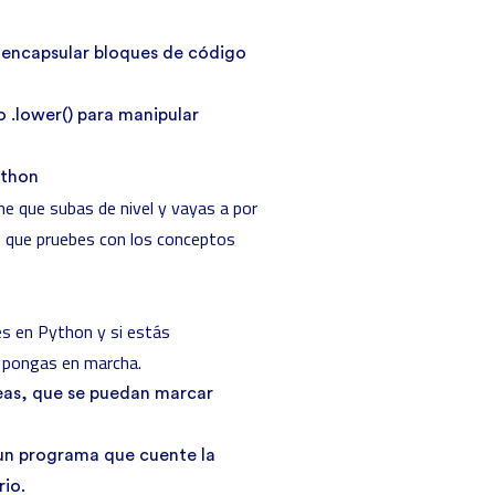
a encapsular bloques de código
 .lower() para manipular
ython
e que subas de nivel y vayas a por
 que pruebes con los conceptos
tes en Python y si estás
 pongas en marcha.
eas, que se puedan marcar
 un programa que cuente la
rio.