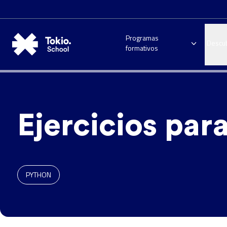
Programas
Descu
formativos
Ejercicios par
PYTHON