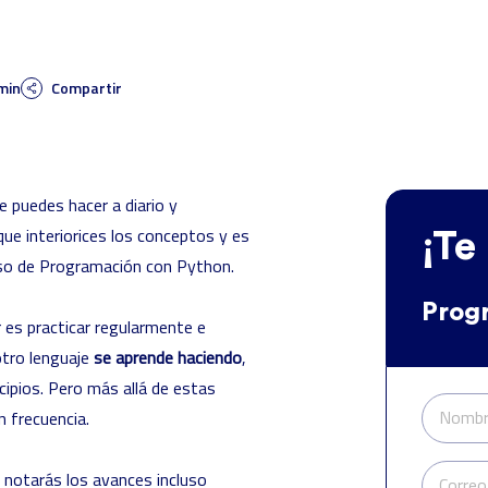
min
Compartir
 puedes hacer a diario y
ue interiorices los conceptos y es
¡Te
so de Programación con Python
.
Prog
 es practicar regularmente e
otro lenguaje
se aprende haciendo
,
ncipios. Pero más allá de estas
Nombr
n frecuencia.
, notarás los avances incluso
Correo