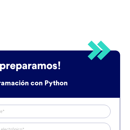
 preparamos!
ramación con Python
e*
 electrónico*