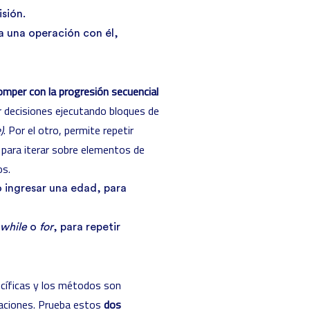
isión.
a una operación con él,
omper con la progresión secuencial
ar decisiones ejecutando bloques de
)
. Por el otro, permite repetir
o para iterar sobre elementos de
os.
o ingresar una edad, para
while
o
for
, para repetir
ecíficas y los métodos son
raciones. Prueba estos
dos