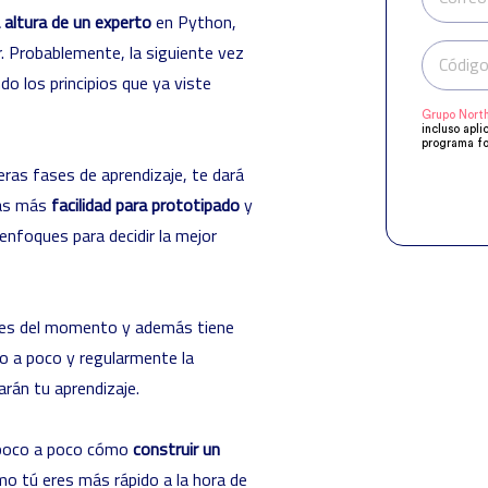
 altura de un experto
en Python,
r. Probablemente, la siguiente vez
Código
o los principios que ya viste
Grupo North
incluso apli
programa fo
manifestado
ras fases de aprendizaje, te dará
Compartirem
objeto de q
rás más
facilidad para prototipado
y
acuerdo a s
supresión, o
 enfoques para decidir la mejor
res del momento y además tiene
o a poco y regularmente la
rán tu aprendizaje.
o poco a poco cómo
construir un
o tú eres más rápido a la hora de