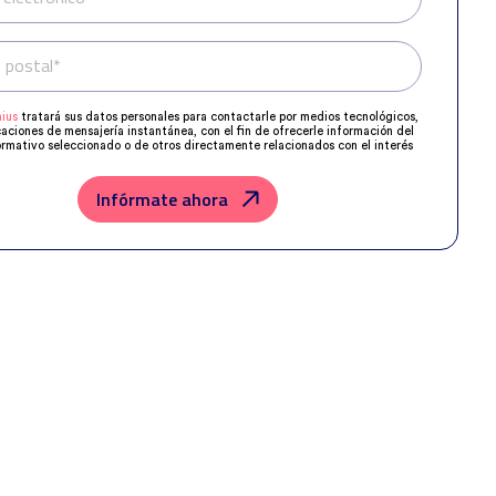
 postal*
Teléfono*
ius
tratará sus datos personales para contactarle por medios tecnológicos,
caciones de mensajería instantánea, con el fin de ofrecerle información del
rmativo seleccionado o de otros directamente relacionados con el interés
 y, en su caso, para tramitar la contratación correspondiente.
os su solicitud con las empresas que conforman el
Grupo Northius
, con el
ue estas puedan hacerle llegar la mejor oferta de productos y servicios de
Infórmate ahora
u petición. Quedan reconocidos los derechos de acceso, rectificación,
posición, limitación, tal y como se explica en la
Política de Privacidad
.