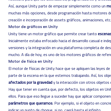
Así, aunque Unity parte de empezar simplemente como un
mo
muchas más opciones, desde programación hasta motores de 
creación e incorporación de assets gráficos, animaciones, etc
Motor de gráficos en Unity
Unity tiene un motor gráfico que permite crear tanto
escena
Inicialmente estaba enfocado hacia el desarrollo casual e inde
versiones y la integración en una plataforma completa de des
mucho. A día de hoy, es uno de los motores gráficos de referen
Motor de física en Unity
El motor de físicas de Unity hace que se apliquen las leyes de
parte de la escena en la que estemos trabajando. Así, los ob
afectados por la gravedad
y la interacción con otros objetos 
Hay que tener en cuenta que, por defecto, los objetos en Unit
ellos. Para que eso llegue a suceder hay que aplicar compone
parámetros que queramos
. Por ejemplo, si el objeto en conc
indicar un punto de choque, si no, caerá hasta el infinito.