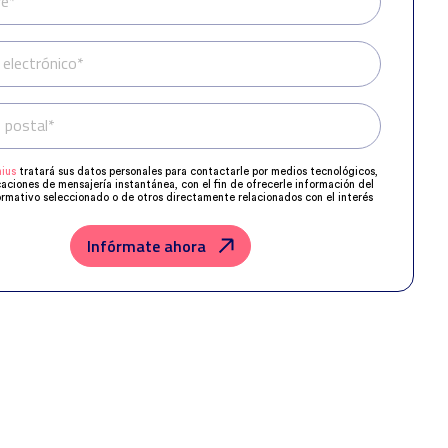
e*
 electrónico*
 postal*
Teléfono*
ius
tratará sus datos personales para contactarle por medios tecnológicos,
caciones de mensajería instantánea, con el fin de ofrecerle información del
rmativo seleccionado o de otros directamente relacionados con el interés
 y, en su caso, para tramitar la contratación correspondiente.
os su solicitud con las empresas que conforman el
Grupo Northius
, con el
ue estas puedan hacerle llegar la mejor oferta de productos y servicios de
Infórmate ahora
u petición. Quedan reconocidos los derechos de acceso, rectificación,
posición, limitación, tal y como se explica en la
Política de Privacidad
.