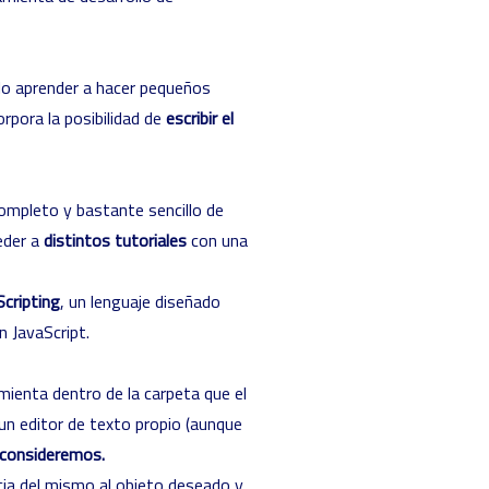
lo aprender a hacer pequeños
rpora la posibilidad de
escribir el
ompleto y bastante sencillo de
eder a
distintos tutoriales
con una
Scripting
, un lenguaje diseñado
n JavaScript.
mienta dentro de la carpeta que el
a un editor de texto propio (aunque
e consideremos.
cia del mismo al objeto deseado y