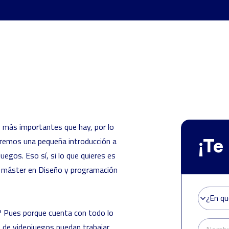
s más importantes que hay, por lo
raremos una pequeña introducción a
¡Te
uegos. Eso sí, si lo que quieres es
n
máster en Diseño y programación
¿En qu
¿En qu
o? Pues porque cuenta con todo lo
 de videojuegos puedan trabajar.