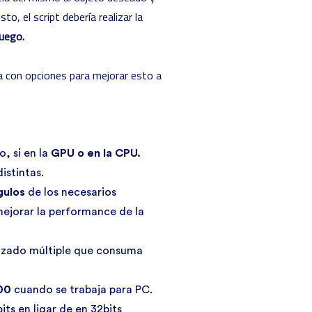
o, el script debería realizar la
juego.
a con opciones para mejorar esto a
, si en la
GPU o en la CPU.
istintas.
gulos
de los necesarios
mejorar la performance de la
izado múltiple que consuma
00
cuando se trabaja para PC.
ts en ligar de en 32bits