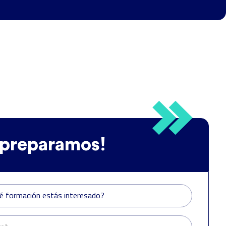
 preparamos!
é formación estás interesado?
é formación estás interesado?