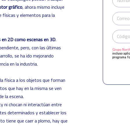
Nombr
tor gráfico
, ahora mismo incluye
físicas y elementos para la
Correo
.
Código
s en 2D como escenas en 3D
.
pendiente, pero, con las últimas
Grupo North
incluso apli
arrollo, se ha ido mejorando
programa fo
manifestado
cia en la industria.
Compartirem
objeto de q
acuerdo a s
supresión, o
 la física a los objetos que forman
jetos que hay en la misma se ven
de la escena.
y ni chocan ni interactúan entre
ntes determinados y establecer los
reto tiene que caer a plomo, hay que