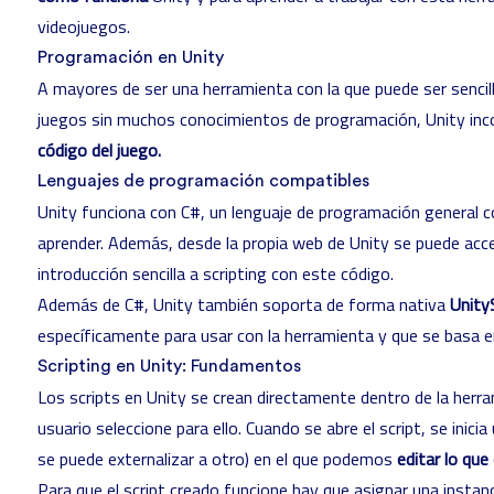
videojuegos.
Programación en Unity
A mayores de ser una herramienta con la que puede ser sencil
juegos sin muchos conocimientos de programación, Unity inco
código del juego.
Lenguajes de programación compatibles
Unity funciona con C#, un lenguaje de programación general c
aprender. Además, desde la propia web de Unity se puede acc
introducción sencilla
a scripting con este código.
Además de C#, Unity también soporta de forma nativa
Unity
específicamente para usar con la herramienta y que se basa e
Scripting en Unity: Fundamentos
Los scripts en Unity se crean directamente dentro de la herra
usuario seleccione para ello. Cuando se abre el script, se inici
se puede externalizar a otro) en el que podemos
editar lo qu
Para que el script creado funcione hay que asignar una instan