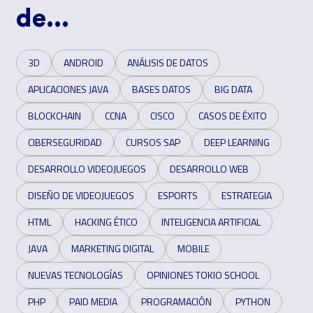
de...
3D
ANDROID
ANÁLISIS DE DATOS
APLICACIONES JAVA
BASES DATOS
BIG DATA
BLOCKCHAIN
CCNA
CISCO
CASOS DE ÉXITO
CIBERSEGURIDAD
CURSOS SAP
DEEP LEARNING
DESARROLLO VIDEOJUEGOS
DESARROLLO WEB
DISEÑO DE VIDEOJUEGOS
ESPORTS
ESTRATEGIA
HTML
HACKING ÉTICO
INTELIGENCIA ARTIFICIAL
JAVA
MARKETING DIGITAL
MOBILE
NUEVAS TECNOLOGÍAS
OPINIONES TOKIO SCHOOL
PHP
PAID MEDIA
PROGRAMACIÓN
PYTHON