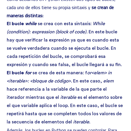
cada uno de ellos tiene su propia sintaxis y
se crean de
maneras distintas:
El bucle
while
se crea con esta sintaxis:
While
(condition): expression (block of code).
En este bucle
hay que verificar la expresión ya que es cuando esta
se vuelve verdadera cuando se ejecuta el bucle. En
cada repetición del bucle, se comprobará esa
expresión y cuando sea falsa, el bucle llegará a su fin.
El bucle
for
se crea de esta manera: f
or<elem> in
<iterable>: <bloque de código>.
En este caso,
elem
hace referencia a la variable de la que parte el
iterador mientras que el
iterable
es el elemento sobre
el que variable aplica el loop. En este caso, el bucle se
repetirá hasta que se completen todos los valores de
la secuencia de elementos del
iterable
.
Además, los bucles en Python se pueden controlar. Para