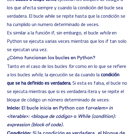
los que afecta siempre y cuando la condición del bucle sea
verdadera. El bucle while se repite hasta que la condición se
ha cumplido un numero determinado de veces.
Es similar a la función if, sin embargo, el bucle
while
en
Python se ejecuta varias veces mientras que los if tan solo
se ejecutan una vez.
¿Cómo funcionan los bucles en Python?
Tanto en el caso de los bucles
for
como en lo que se refiere
a los bucles
while,
la ejecución se da cuando la
condición
que se ha definido es verdadera.
Si esta es falsa, el bucle no
se ejecuta mientras que si es verdadera itera y se repite el
bloque de código un número determinado de veces:
Inicio:
El bucle inicia en Python con f
or<elem> in
<iterable>: <bloque de código>
o
While (condition):
expression (block of code).
Condición:
Si la condición es verdadera, el bloque de