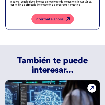
medios tecnológicos, incluso aplicaciones de mensajería instantánea,
con el fin de ofrecerle información del programa formativo
seleccionado o de otros directamente relacionados con el interés
manifestado y, en su caso, para tramitar la contratación
correspondiente. Compartiremos su solicitud con las empresas que
conforman el
Grupo Northius
, con el objeto de que estas puedan
Infórmate ahora
hacerle llegar la mejor oferta de productos y servicios de acuerdo a su
petición. Quedan reconocidos los derechos de acceso, rectificación,
supresión, oposición, limitación, tal y como se explica en la
Política de
Privacidad
.
También te puede
interesar...