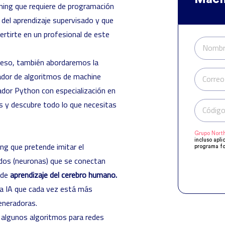
rning que requiere de programación
del aprendizaje supervisado y que
rtirte en un profesional de este
Nombr
 eso, también abordaremos la
ador de
algoritmos de machine
Correo
dor Python con especialización en
s y descubre todo lo que necesitas
Código
Grupo North
incluso apli
ng que pretende imitar el
programa fo
manifestado
dos (neuronas) que se conectan
Compartirem
objeto de q
 de
aprendizaje del cerebro humano.
acuerdo a s
supresión, o
la IA que cada vez está más
eneradoras.
 algunos algoritmos para redes