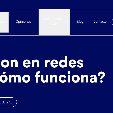
Comunidad
bre
Opiniones
Blog
Contacto
Tokiers
on en redes
cómo funciona?
OLOGÍAS