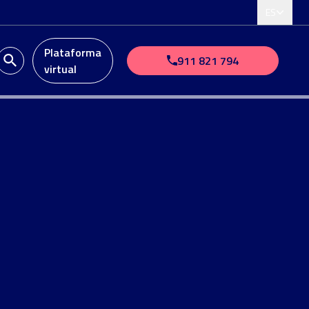
ES
Plataforma
911 821 794
virtual