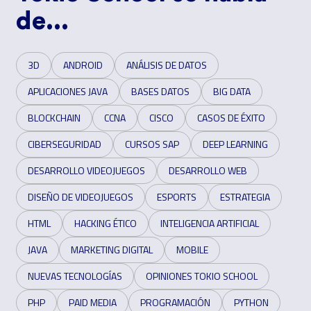
de...
3D
ANDROID
ANÁLISIS DE DATOS
APLICACIONES JAVA
BASES DATOS
BIG DATA
BLOCKCHAIN
CCNA
CISCO
CASOS DE ÉXITO
CIBERSEGURIDAD
CURSOS SAP
DEEP LEARNING
DESARROLLO VIDEOJUEGOS
DESARROLLO WEB
DISEÑO DE VIDEOJUEGOS
ESPORTS
ESTRATEGIA
HTML
HACKING ÉTICO
INTELIGENCIA ARTIFICIAL
JAVA
MARKETING DIGITAL
MOBILE
NUEVAS TECNOLOGÍAS
OPINIONES TOKIO SCHOOL
PHP
PAID MEDIA
PROGRAMACIÓN
PYTHON