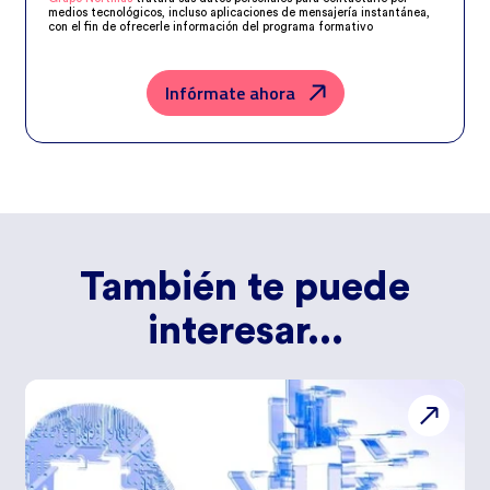
medios tecnológicos, incluso aplicaciones de mensajería instantánea,
con el fin de ofrecerle información del programa formativo
seleccionado o de otros directamente relacionados con el interés
manifestado y, en su caso, para tramitar la contratación
correspondiente. Compartiremos su solicitud con las empresas que
conforman el
Grupo Northius
, con el objeto de que estas puedan
Infórmate ahora
hacerle llegar la mejor oferta de productos y servicios de acuerdo a su
petición. Quedan reconocidos los derechos de acceso, rectificación,
supresión, oposición, limitación, tal y como se explica en la
Política de
Privacidad
.
También te puede
interesar...