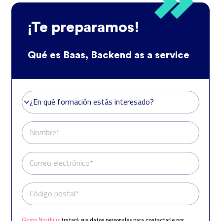
¡Te preparamos!
Qué es Baas, Backend as a service
¿En qué formación estás interesado?
¿En qué formación estás interesado?
Nombre*
Correo electrónico*
Código postal*
Teléfono*
Grupo Northius
tratará sus datos personales para contactarle por