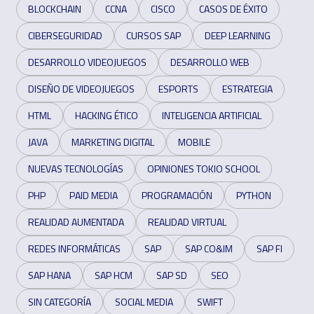
BLOCKCHAIN
CCNA
CISCO
CASOS DE ÉXITO
CIBERSEGURIDAD
CURSOS SAP
DEEP LEARNING
DESARROLLO VIDEOJUEGOS
DESARROLLO WEB
DISEÑO DE VIDEOJUEGOS
ESPORTS
ESTRATEGIA
HTML
HACKING ÉTICO
INTELIGENCIA ARTIFICIAL
JAVA
MARKETING DIGITAL
MOBILE
NUEVAS TECNOLOGÍAS
OPINIONES TOKIO SCHOOL
PHP
PAID MEDIA
PROGRAMACIÓN
PYTHON
REALIDAD AUMENTADA
REALIDAD VIRTUAL
REDES INFORMÁTICAS
SAP
SAP CO&IM
SAP FI
SAP HANA
SAP HCM
SAP SD
SEO
SIN CATEGORÍA
SOCIAL MEDIA
SWIFT