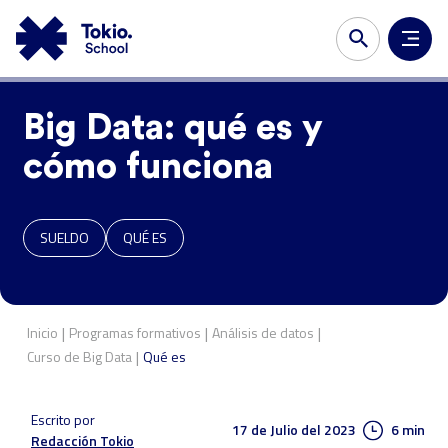
Big Data: qué es y
cómo funciona
SUELDO
QUÉ ES
|
|
|
Inicio
Programas formativos
Análisis de datos
|
Curso de
Big Data
Qué es
Escrito por
17 de Julio del 2023
6 min
Redacción Tokio