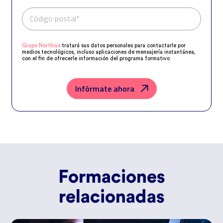
Código postal*
Teléfono*
Grupo Northius
tratará sus datos personales para contactarle por
medios tecnológicos, incluso aplicaciones de mensajería instantánea,
con el fin de ofrecerle información del programa formativo
seleccionado o de otros directamente relacionados con el interés
manifestado y, en su caso, para tramitar la contratación
correspondiente. Compartiremos su solicitud con las empresas que
conforman el
Grupo Northius
, con el objeto de que estas puedan
Infórmate ahora
hacerle llegar la mejor oferta de productos y servicios de acuerdo a su
petición. Quedan reconocidos los derechos de acceso, rectificación,
supresión, oposición, limitación, tal y como se explica en la
Política de
Privacidad
.
Formaciones
relacionadas